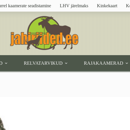
rrel kaamerate seadistamine
LHV järelmaks
Kinkekaart
K
D
RELVATARVIKUD
RAJAKAAMERAD