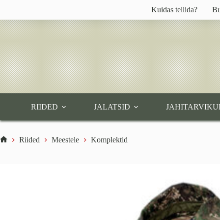
Skip
Kuidas tellida?
Bu
to
content
RIIDED
JALATSID
JAHITARVIKU
Riided
Meestele
Komplektid
Home