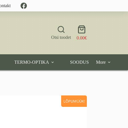
ontakt
Shopping
cart
Otsi toodet
0.00
€
TERMO-OPTIKA
SOODUS
More
LÕPUMÜÜK!