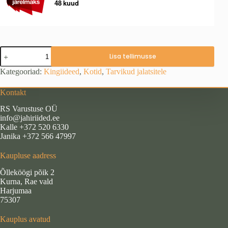
Saapakott
Lisa tellimusse
WildZone,
sokk1
Kategooriad:
Kingiideed
,
Kotid
,
Tarvikud jalatsitele
kogus
Kontakt
RS Varustuse OÜ
info@jahiriided.ee
Kalle +372 520 6330
Janika +372 566 47997
Kaupluse aadress
Õlleköögi põik 2
Kurna, Rae vald
Harjumaa
75307
Kauplus avatud