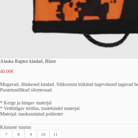
Alaska Raptor kindad, Blaze
40.00
€
Mugavad, õhukesed kindad. Silikoonist trükitud tugevdused tagavad h
Puutetundlikud sõrmeosad.
* Kerge ja hingav materjal
* Vetthülgav töötlus, tuulekindel materjal
Materjal: taaskasutatud polüester
Kinnaste suurus
7
8
9
10
11