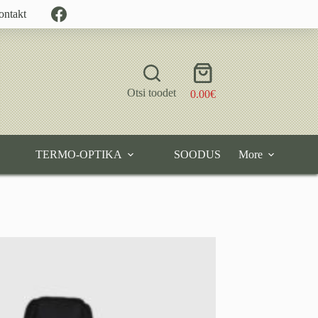
ontakt
Shopping
cart
Otsi toodet
0.00
€
TERMO-OPTIKA
SOODUS
More