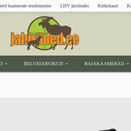
rrel kaamerate seadistamine
LHV järelmaks
Kinkekaart
K
D
RELVATARVIKUD
RAJAKAAMERAD