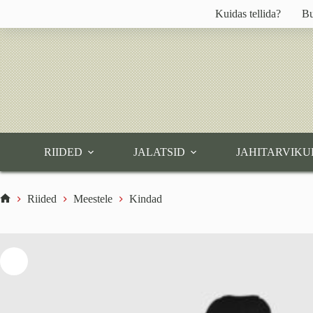
Skip
Kuidas tellida?
Bu
to
content
RIIDED
JALATSID
JAHITARVIKU
Riided
Meestele
Kindad
Home