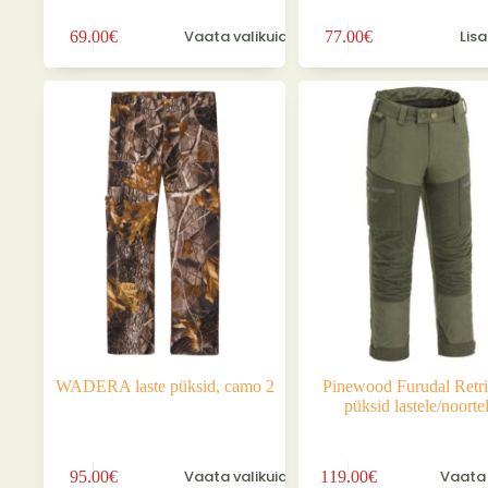
Sellel
Vaata valikuid
Lisa
69.00
€
77.00
€
tootel
on
mitu
varianti.
Valikuid
saab
teha
tootelehel.
WADERA laste püksid, camo 2
Pinewood Furudal Retri
püksid lastele/noorte
Sellel
Sellel
Vaata valikuid
Vaata 
95.00
€
119.00
€
tootel
tootel