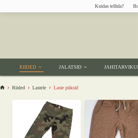
Skip
Kuidas tellida?
Bu
to
content
RIIDED
JALATSID
JAHITARVIKU
Riided
Lastele
Laste püksid
Home