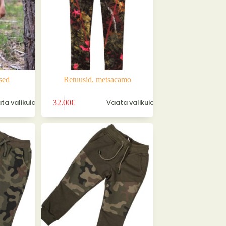
sed
Retuusid, metsacamo
Sellel
ta valikuid
Vaata valikuid
32.00
€
tootel
on
mitu
varianti.
Valikuid
saab
teha
tootelehel.