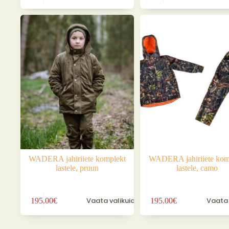
on
on
mitu
mitu
varianti.
varianti.
Valikuid
Valikuid
saab
saab
teha
teha
tootelehel.
tootelehel.
WADERA jahiriiete komplekt
WADERA jahiriiete kom
lastele, pruun
lastele, camo
Sellel
Sellel
Vaata valikuid
Vaata 
195.00
€
195.00
€
tootel
tootel
on
on
mitu
mitu