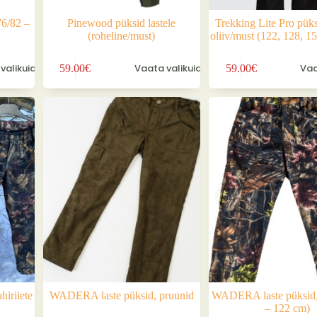
76/82 –
Pinewood püksid lastele
Trekking Lite Pro püksi
(roheline/must)
oliiv/must (122, 128, 1
Sellel
Sellel
valikuid
Vaata valikuid
Vaa
59.00
€
59.00
€
tootel
tootel
on
on
mitu
mitu
varianti.
varianti.
Valikuid
Valikuid
saab
saab
teha
teha
tootelehel.
tootelehel.
iriiete
WADERA laste püksid, pruunid
WADERA laste püksid,
– 122 cm)