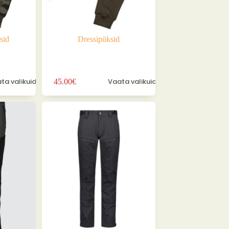
sid
Dressipüksid
Sellel
ta valikuid
Vaata valikuid
45.00
€
tootel
on
mitu
varianti.
Valikuid
saab
teha
tootelehel.