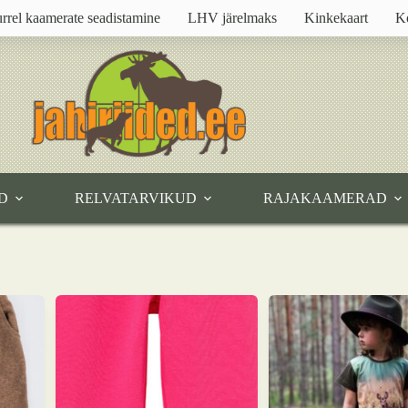
rrel kaamerate seadistamine
LHV järelmaks
Kinkekaart
K
D
RELVATARVIKUD
RAJAKAAMERAD