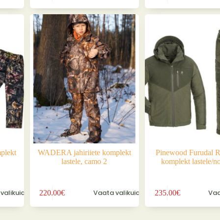
on
on
mitu
mitu
varianti.
varianti.
Valikuid
Valikuid
saab
saab
teha
teha
tootelehel.
tootelehel.
plekt
WADERA jahiriiete komplekt
Pinewood Furudal Re
lastele, camo 2
komplekt lastele/no
Sellel
Sellel
valikuid
Vaata valikuid
Vaa
220.00
€
235.00
€
tootel
tootel
on
on
mitu
mitu