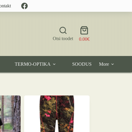
ontakt
Shopping
cart
Otsi toodet
0.00
€
TERMO-OPTIKA
SOODUS
More