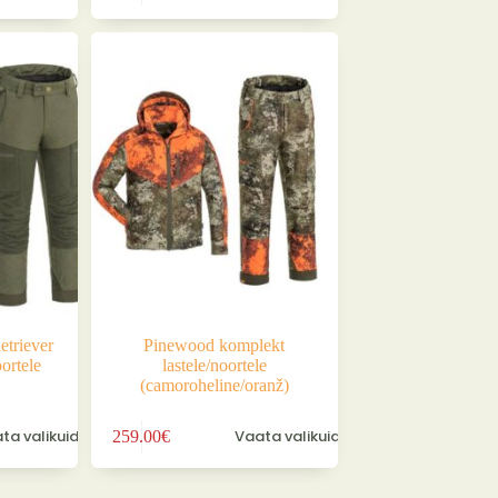
on
mitu
varianti.
Valikuid
saab
teha
tootelehel.
triever
Pinewood komplekt
ortele
lastele/noortele
(camoroheline/oranž)
Sellel
ta valikuid
Vaata valikuid
259.00
€
tootel
on
mitu