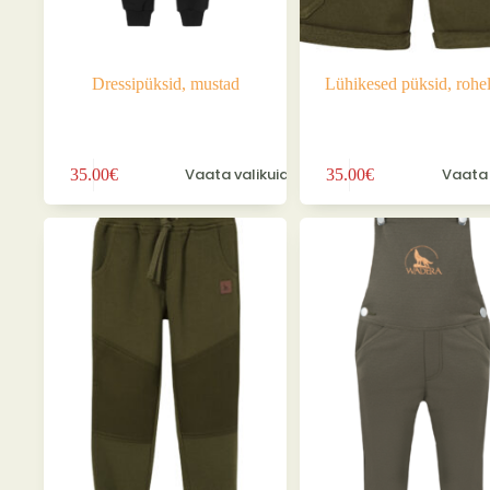
Dressipüksid, mustad
Lühikesed püksid, rohel
Sellel
Sellel
Vaata valikuid
Vaata 
35.00
€
35.00
€
tootel
tootel
on
on
mitu
mitu
varianti.
varianti.
Valikuid
Valikuid
saab
saab
teha
teha
tootelehel.
tootelehel.