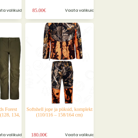
Sellel
ta valikuid
Vaata valikuid
85.00
€
tootel
on
mitu
varianti.
Valikuid
saab
teha
tootelehel.
 Forest
Softshell jope ja püksid, komplekt
 (128, 134,
(110/116 – 158/164 cm)
Sellel
ta valikuid
Vaata valikuid
180.00
€
tootel