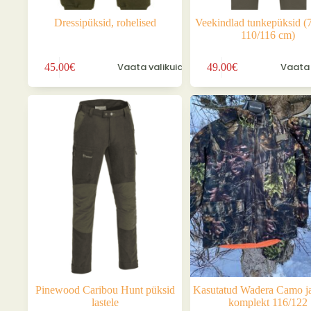
Dressipüksid, rohelised
Veekindlad tunkepüksid (
110/116 cm)
Sellel
Sellel
Vaata valikuid
Vaata 
45.00
€
49.00
€
tootel
tootel
on
on
mitu
mitu
varianti.
varianti.
Valikuid
Valikuid
saab
saab
teha
teha
tootelehel.
tootelehel.
Pinewood Caribou Hunt püksid
Kasutatud Wadera Camo jah
lastele
komplekt 116/122