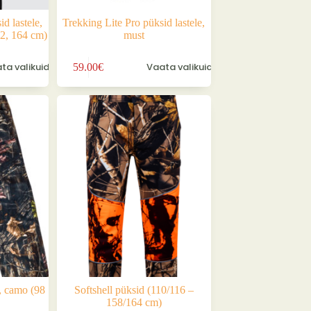
d lastele,
Trekking Lite Pro püksid lastele,
52, 164 cm)
must
Sellel
ta valikuid
Vaata valikuid
59.00
€
tootel
on
mitu
varianti.
Valikuid
saab
teha
tootelehel.
 camo (98
Softshell püksid (110/116 –
158/164 cm)