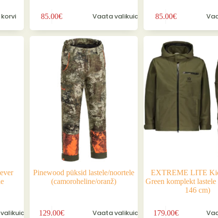
Sellel
Sellel
 korvi
Vaata valikuid
Vaa
85.00
€
85.00
€
tootel
tootel
on
on
mitu
mitu
varianti.
varianti.
Valikuid
Valikuid
saab
saab
teha
teha
tootelehel.
tootelehel.
ever
Pinewood püksid lastele/noortele
EXTREME LITE Kids
le
(camoroheline/oranž)
Green komplekt lastele
146 cm)
Sellel
Sellel
valikuid
Vaata valikuid
Vaa
129.00
€
179.00
€
tootel
tootel