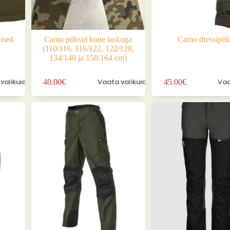
ised
Camo püksid kuue taskuga
Camo dressipük
(110/116, 116/122, 122/128,
134/140 ja 158/164 cm)
Sellel
Sellel
valikuid
Vaata valikuid
Vaa
40.00
€
45.00
€
tootel
tootel
on
on
mitu
mitu
varianti.
varianti.
Valikuid
Valikuid
saab
saab
teha
teha
tootelehel.
tootelehel.