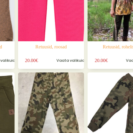
id
Retuusid, roosad
Retuusid, roheli
Sellel
Sellel
valikuid
Vaata valikuid
Vaa
20.00
€
20.00
€
tootel
tootel
on
on
mitu
mitu
varianti.
varianti.
Valikuid
Valikuid
saab
saab
teha
teha
tootelehel.
tootelehel.