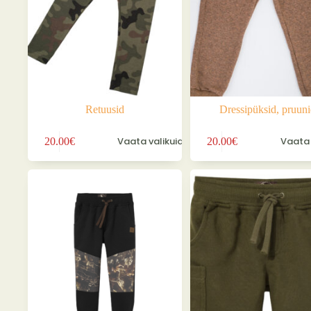
Retuusid
Dressipüksid, pruun
Sellel
Sellel
Vaata valikuid
Vaata 
20.00
€
20.00
€
tootel
tootel
on
on
mitu
mitu
varianti.
varianti.
Valikuid
Valikuid
saab
saab
teha
teha
tootelehel.
tootelehel.