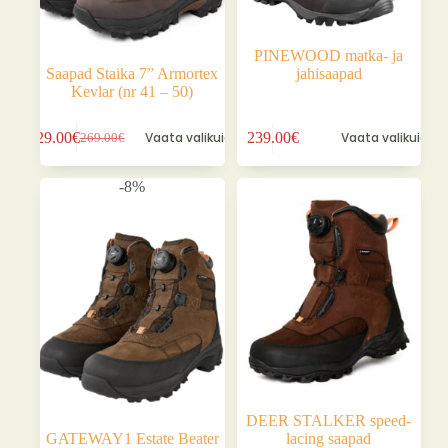
PINEWOOD matka- ja
Saapad Staika 7” Armortex
jahisaapad
Kevlar (nr 41 – 50)
Sellel
Sellel
229.00
€
Vaata valikuid
239.00
€
Vaata valikuid
269.00
€
tootel
tootel
Algne
Praegune
on
on
hind
hind
mitu
mitu
oli:
on:
-8%
varianti.
varianti.
269.00€.
229.00€.
Valikuid
Valikuid
saab
saab
teha
teha
tootelehel.
tootelehel.
DEER STALKER speed-
GATEWAY1 Estate Beater
lacing saapad