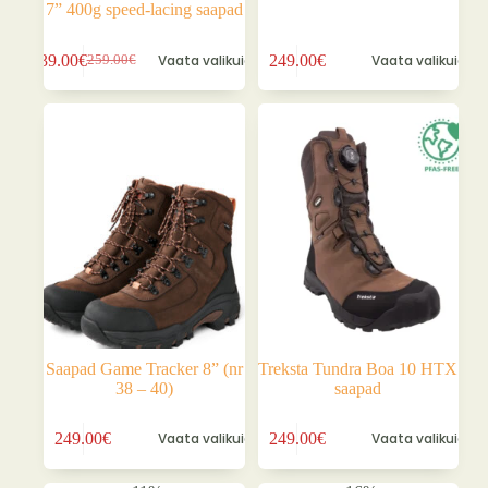
7” 400g speed-lacing saapad
Sellel
Sellel
239.00
€
Vaata valikuid
249.00
€
Vaata valikuid
259.00
€
tootel
tootel
Algne
Praegune
on
on
hind
hind
mitu
mitu
oli:
on:
varianti.
varianti.
259.00€.
239.00€.
Valikuid
Valikuid
saab
saab
teha
teha
tootelehel.
tootelehel.
Saapad Game Tracker 8” (nr
Treksta Tundra Boa 10 HTX
38 – 40)
saapad
Sellel
Sellel
249.00
€
Vaata valikuid
249.00
€
Vaata valikuid
tootel
tootel
on
on
mitu
mitu