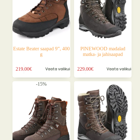
tootelehel.
tootelehel.
Estate Beater saapad 9”, 400
PINEWOOD madalad
g
matka- ja jahisaapad
Sellel
Sellel
219.00
€
Vaata valikuid
229.00
€
Vaata valikuid
tootel
tootel
on
on
mitu
mitu
-15%
varianti.
varianti.
Valikuid
Valikuid
saab
saab
teha
teha
tootelehel.
tootelehel.