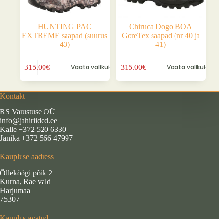
HUNTING PAC
Chiruca Dogo BOA
EXTREME saapad (suurus
GoreTex saapad (nr 40 ja
43)
41)
Sellel
Sellel
315.00
€
Vaata valikuid
315.00
€
Vaata valikuid
tootel
tootel
on
on
mitu
mitu
varianti.
varianti.
Kontakt
Valikuid
Valikuid
RS Varustuse OÜ
saab
saab
info@jahiriided.ee
teha
teha
Kalle +372 520 6330
tootelehel.
tootelehel.
Janika +372 566 47997
Kaupluse aadress
Õlleköögi põik 2
Kurna, Rae vald
Harjumaa
75307
Kauplus avatud