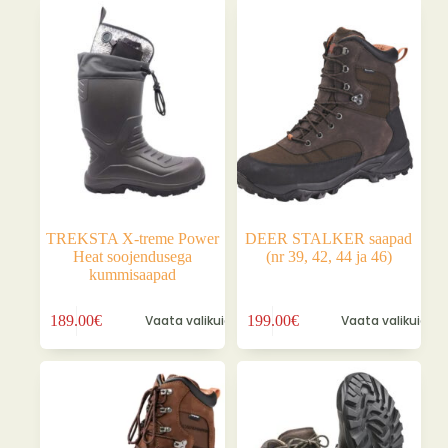
varianti.
varianti.
179.00€.
159.00€.
179.00€.
159.00€.
Valikuid
Valikuid
saab
saab
teha
teha
tootelehel.
tootelehel.
TREKSTA X-treme Power
DEER STALKER saapad
Heat soojendusega
(nr 39, 42, 44 ja 46)
kummisaapad
Sellel
Sellel
189.00
€
Vaata valikuid
199.00
€
Vaata valikuid
tootel
tootel
on
on
mitu
mitu
varianti.
varianti.
Valikuid
Valikuid
saab
saab
teha
teha