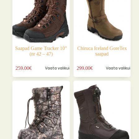
tootelehel.
tootelehel.
Saapad Game Tracker 10”
Chiruca Iceland GoreTex
(nr 42 – 47)
saapad
Sellel
Sellel
259.00
€
Vaata valikuid
299.00
€
Vaata valikuid
tootel
tootel
on
on
mitu
mitu
varianti.
varianti.
Valikuid
Valikuid
saab
saab
teha
teha
tootelehel.
tootelehel.