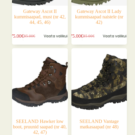
Gateway Ascot II
Gateway Ascot II Lady
kummisaapad, must (nr 42,
kummisaapad naistele (nr
44, 45, 46)
42)
Sellel
Sellel
75.00
€
Vaata valikuid
75.00
€
Vaata valikuid
85.00
€
85.00
€
tootel
tootel
Algne
Praegune
Algne
Praegune
on
on
hind
hind
hind
hind
mitu
mitu
oli:
on:
oli:
on:
varianti.
varianti.
85.00€.
75.00€.
85.00€.
75.00€.
Valikuid
Valikuid
saab
saab
teha
teha
tootelehel.
tootelehel.
SEELAND Hawker low
SEELAND Vantage
boot, pruunid saapad (nr 40,
matkasaapad (nr 48)
42, 47)