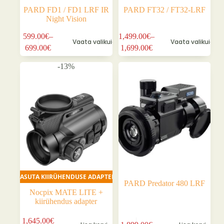
PARD FD1 / FD1 LRF IR
PARD FT32 / FT32-LRF
Night Vision
Sellel
Sellel
599.00
€
–
1,499.00
€
–
Vaata valikuid
Vaata valikuid
tootel
tootel
Hinnavahemik:
Hinnavahemik:
699.00
€
1,699.00
€
on
on
599.00€
1,499.00€
mitu
mitu
kuni
kuni
-13%
varianti.
varianti.
699.00€
1,699.00€
Valikuid
Valikuid
saab
saab
teha
teha
tootelehel.
tootelehel.
TASUTA KIIRÜHENDUSE ADAPTER
PARD Predator 480 LRF
Nocpix MATE LITE +
kiirühendus adapter
1,645.00
€