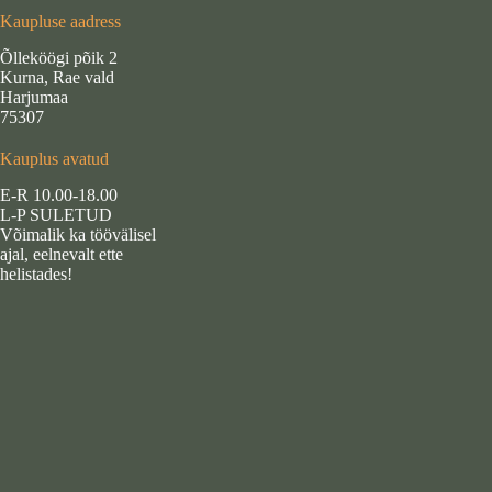
Kaupluse aadress
Õlleköögi põik 2
Kurna, Rae vald
Harjumaa
75307
Kauplus avatud
E-R 10.00-18.00
L-P SULETUD
Võimalik ka töövälisel
ajal, eelnevalt ette
helistades!