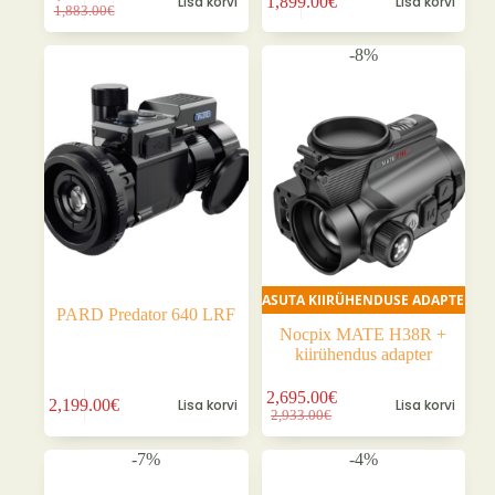
Lisa korvi
1,899.00
€
Lisa korvi
Algne
Praegune
1,883.00
€
hind
hind
oli:
on:
-8%
1,883.00€.
1,645.00€.
TASUTA KIIRÜHENDUSE ADAPTER
PARD Predator 640 LRF
Nocpix MATE H38R +
kiirühendus adapter
2,695.00
€
2,199.00
€
Lisa korvi
Lisa korvi
Algne
Praegune
2,933.00
€
hind
hind
oli:
on:
-7%
-4%
2,933.00€.
2,695.00€.