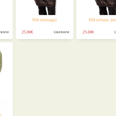
Põll (metssiga)
Põll (rebane, pr
 korvi
Lisa korvi
25.00
€
25.00
€
)