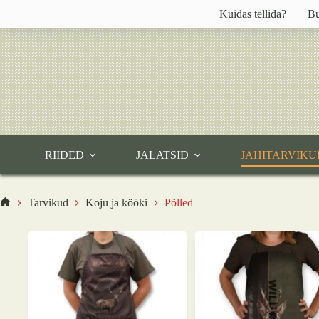
Skip
Kuidas tellida?
Bu
to
content
RIIDED
JALATSID
JAHITARVIKU
Tarvikud
Koju ja kööki
Põlled
Home