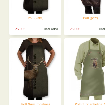
Põll (karu)
Põll (part)
Lisa korvi
Lisa
25.00
€
25.00
€
Põll (hirv, roheline)
Põll (hirv, roheline 2