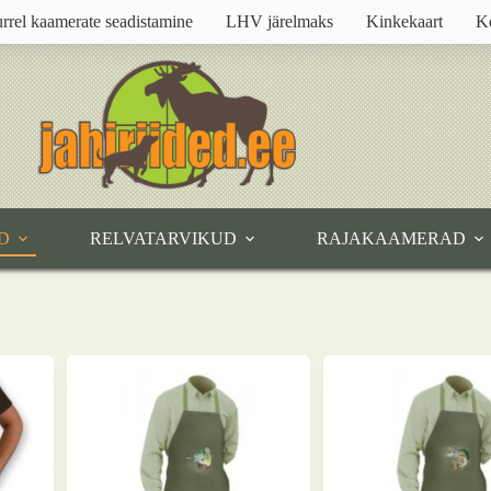
rrel kaamerate seadistamine
LHV järelmaks
Kinkekaart
K
D
RELVATARVIKUD
RAJAKAAMERAD