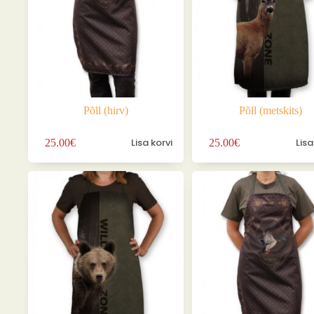
Põll (hirv)
Põll (metskits)
Lisa korvi
Lisa
25.00
€
25.00
€