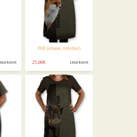
Põll (rebane, roheline)
Lisa korvi
Lisa korvi
25.00
€