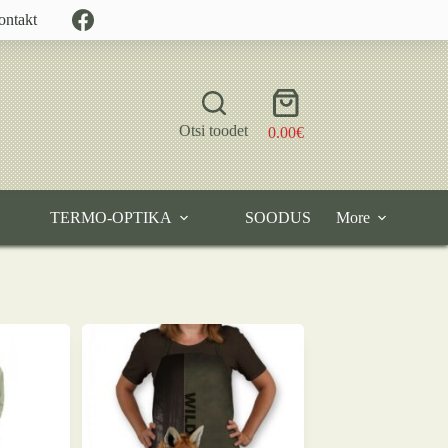
ontakt
Shopping
cart
Otsi toodet
0.00
€
TERMO-OPTIKA
SOODUS
More