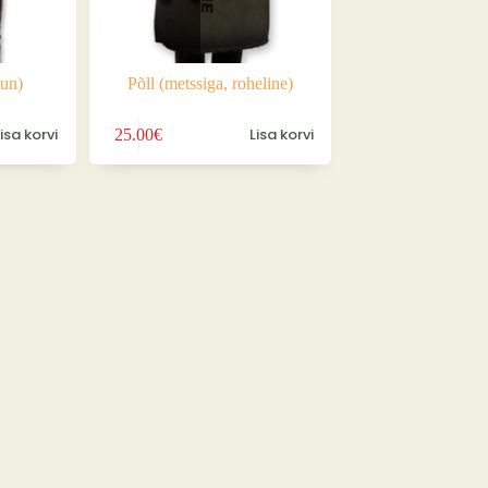
uun)
Põll (metssiga, roheline)
Lisa korvi
Lisa korvi
25.00
€