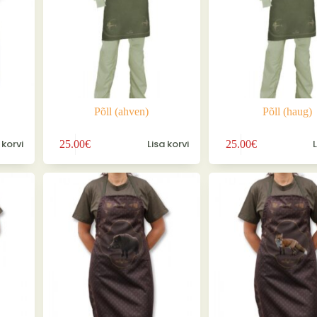
Põll (ahven)
Põll (haug)
 korvi
Lisa korvi
25.00
€
25.00
€