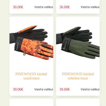
Sellel
Sellel
30.00
€
Vaata valikuid
30.00
€
Vaata valikuid
tootel
tootel
on
on
mitu
mitu
varianti.
varianti.
Valikuid
Valikuid
saab
saab
teha
teha
tootelehel.
tootelehel.
PINEWOOD kindad
PINEWOOD kindad
oranž/must
roheline/must
Sellel
Sellel
39.00
€
Vaata valikuid
39.00
€
Vaata valikuid
tootel
tootel
on
on
mitu
mitu
varianti.
varianti.