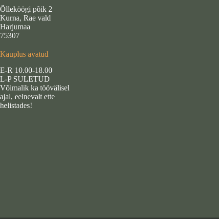
Õlleköögi põik 2
Kurna, Rae vald
Harjumaa
75307
Kauplus avatud
E-R 10.00-18.00
L-P SULETUD
Võimalik ka töövälisel
ajal, eelnevalt ette
helistades!