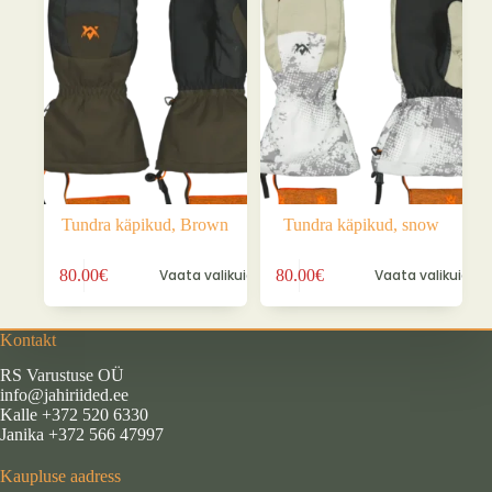
saab
saab
teha
teha
tootelehel.
tootelehel.
Tundra käpikud, Brown
Tundra käpikud, snow
Sellel
Sellel
80.00
€
Vaata valikuid
80.00
€
Vaata valikuid
tootel
tootel
on
on
mitu
mitu
varianti.
varianti.
Kontakt
Valikuid
Valikuid
RS Varustuse OÜ
saab
saab
info@jahiriided.ee
teha
teha
Kalle +372 520 6330
tootelehel.
tootelehel.
Janika +372 566 47997
Kaupluse aadress