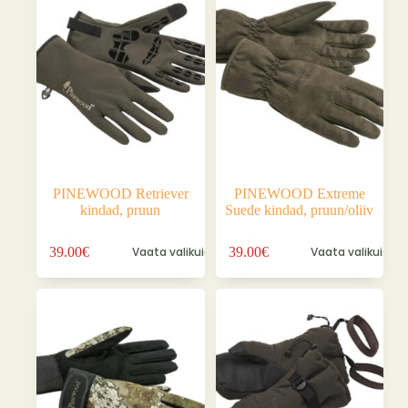
Valikuid
Valikuid
saab
saab
teha
teha
tootelehel.
tootelehel.
PINEWOOD Retriever
PINEWOOD Extreme
kindad, pruun
Suede kindad, pruun/oliiv
Sellel
Sellel
39.00
€
Vaata valikuid
39.00
€
Vaata valikuid
tootel
tootel
on
on
mitu
mitu
varianti.
varianti.
Valikuid
Valikuid
saab
saab
teha
teha
tootelehel.
tootelehel.