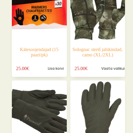
tootelehel.
tootelehel.
Kätesoojendajad (15
Solognac stretš jahikindad,
paari/pk)
camo (XL/2XL)
Sellel
25.00
€
Lisa korvi
25.00
€
Vaata valikuid
tootel
on
mitu
varianti.
Valikuid
saab
teha
tootelehel.