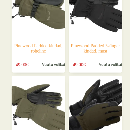
tootelehel.
tootelehel.
Pinewood Padded kindad,
Pinewood Padded 5-finger
roheline
kindad, must
Sellel
Sellel
49.00
€
Vaata valikuid
49.00
€
Vaata valikuid
tootel
tootel
on
on
mitu
mitu
varianti.
varianti.
Valikuid
Valikuid
saab
saab
teha
teha
tootelehel.
tootelehel.