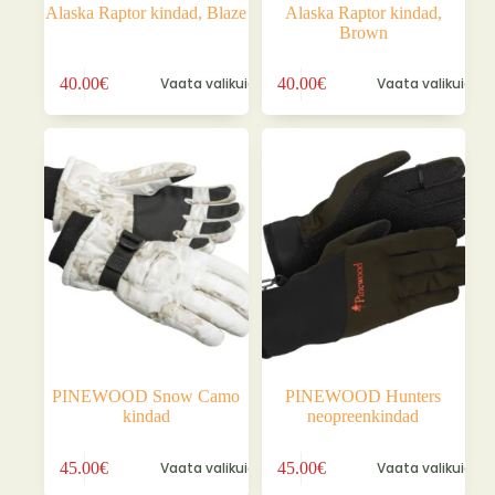
Alaska Raptor kindad, Blaze
Alaska Raptor kindad,
Brown
Sellel
Sellel
40.00
€
Vaata valikuid
40.00
€
Vaata valikuid
tootel
tootel
on
on
mitu
mitu
varianti.
varianti.
Valikuid
Valikuid
saab
saab
teha
teha
tootelehel.
tootelehel.
PINEWOOD Snow Camo
PINEWOOD Hunters
kindad
neopreenkindad
Sellel
Sellel
45.00
€
Vaata valikuid
45.00
€
Vaata valikuid
tootel
tootel
on
on