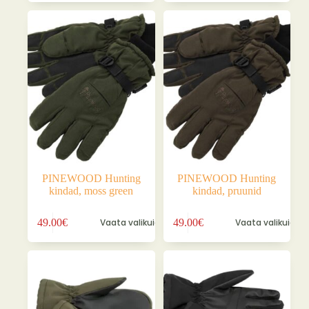
mitu
mitu
varianti.
varianti.
Valikuid
Valikuid
saab
saab
teha
teha
tootelehel.
tootelehel.
PINEWOOD Hunting
PINEWOOD Hunting
kindad, moss green
kindad, pruunid
Sellel
Sellel
49.00
€
Vaata valikuid
49.00
€
Vaata valikuid
tootel
tootel
on
on
mitu
mitu
varianti.
varianti.
Valikuid
Valikuid
saab
saab
teha
teha