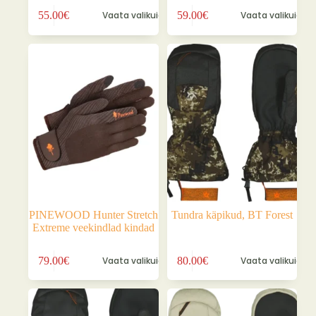
Sellel
Sellel
55.00
€
Vaata valikuid
59.00
€
Vaata valikuid
tootel
tootel
on
on
mitu
mitu
varianti.
varianti.
Valikuid
Valikuid
saab
saab
teha
teha
tootelehel.
tootelehel.
PINEWOOD Hunter Stretch
Tundra käpikud, BT Forest
Extreme veekindlad kindad
Sellel
Sellel
79.00
€
Vaata valikuid
80.00
€
Vaata valikuid
tootel
tootel
on
on
mitu
mitu
varianti.
varianti.
Valikuid
Valikuid