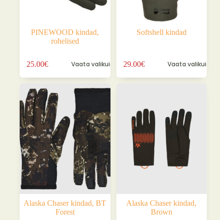
PINEWOOD kindad,
Softshell kindad
rohelised
Sellel
Sellel
25.00
€
Vaata valikuid
29.00
€
Vaata valikuid
tootel
tootel
on
on
mitu
mitu
varianti.
varianti.
Valikuid
Valikuid
saab
saab
teha
teha
tootelehel.
tootelehel.
Alaska Chaser kindad, BT
Alaska Chaser kindad,
Forest
Brown