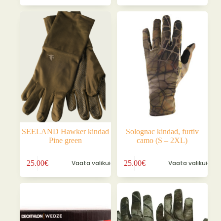
on
on
mitu
mitu
varianti.
varianti.
Valikuid
Valikuid
saab
saab
teha
teha
tootelehel.
tootelehel.
SEELAND Hawker kindad
Solognac kindad, furtiv
Pine green
camo (S – 2XL)
Sellel
Sellel
25.00
€
Vaata valikuid
25.00
€
Vaata valikuid
tootel
tootel
on
on
mitu
mitu
varianti.
varianti.
Valikuid
Valikuid
saab
saab
teha
teha