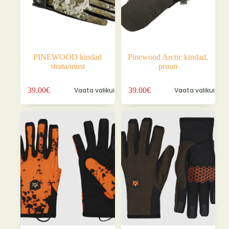
PINEWOOD kindad
Pinewood Arctic kindad,
strata/must
pruun
Sellel
Sellel
39.00
€
Vaata valikuid
39.00
€
Vaata valikuid
tootel
tootel
on
on
mitu
mitu
varianti.
varianti.
Valikuid
Valikuid
saab
saab
teha
teha
tootelehel.
tootelehel.