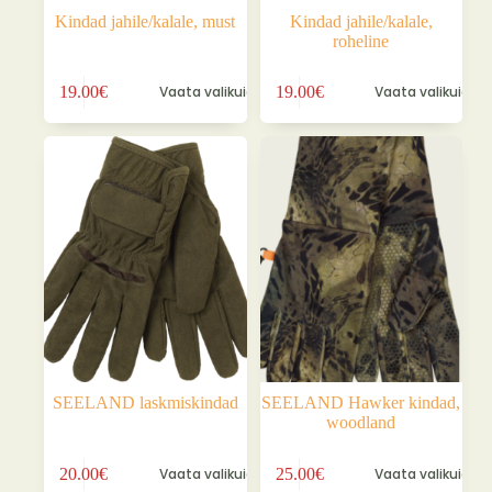
Kindad jahile/kalale, must
Kindad jahile/kalale,
roheline
Sellel
Sellel
19.00
€
Vaata valikuid
19.00
€
Vaata valikuid
tootel
tootel
on
on
mitu
mitu
varianti.
varianti.
Valikuid
Valikuid
saab
saab
teha
teha
tootelehel.
tootelehel.
SEELAND laskmiskindad
SEELAND Hawker kindad,
woodland
Sellel
Sellel
20.00
€
Vaata valikuid
25.00
€
Vaata valikuid
tootel
tootel