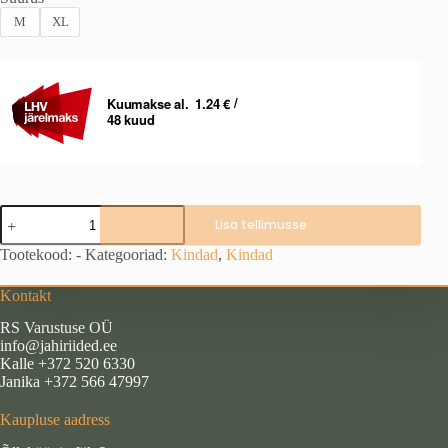
M
XL
SEELAND
Lisa tellimusse
laskmiskindad
kogus
Tootekood:
-
Kategooriad:
Kindad
,
Kindad
Kontakt
RS Varustuse OÜ
info@jahiriided.ee
Kalle +372 520 6330
Janika +372 566 47997
Kaupluse aadress