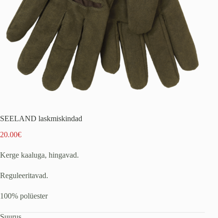
SEELAND laskmiskindad
20.00
€
Kerge kaaluga, hingavad.
Reguleeritavad.
100% polüester
Suurus