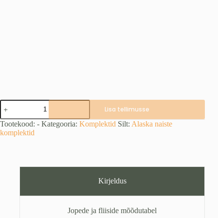
CHASER
Lisa tellimusse
Stretch
Brown
Tootekood:
-
Kategooria:
Komplektid
Silt:
Alaska naiste
komplekt
komplektid
naistele
kogus
Kirjeldus
Jopede ja fliiside mõõdutabel