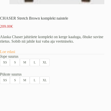
CHASER Stretch Brown komplekt naistele
209.00
€
Alaska Chaser jahiriiete komplekt on kerge kaaluga, õhuke suvine
riietus. Sobib nii jahile kui vaba aja veetmiseks.
Loe edasi
Jope suurus
XS
S
M
L
XL
Pükste suurus
XS
S
M
L
XL