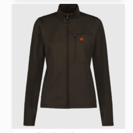
mitu
varianti.
Valikuid
saab
teha
tootelehel.