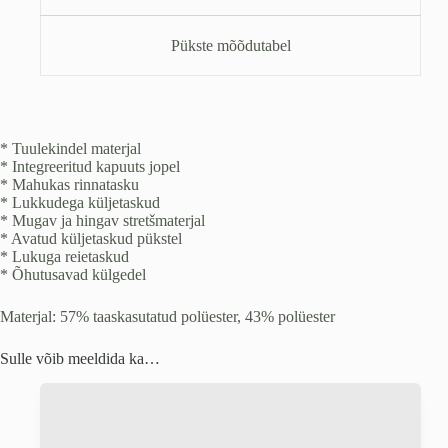
Pükste mõõdutabel
* Tuulekindel materjal
* Integreeritud kapuuts jopel
* Mahukas rinnatasku
* Lukkudega küljetaskud
* Mugav ja hingav stretšmaterjal
* Avatud küljetaskud pükstel
* Lukuga reietaskud
* Õhutusavad külgedel
Materjal: 57% taaskasutatud polüester, 43% polüester
Sulle võib meeldida ka…