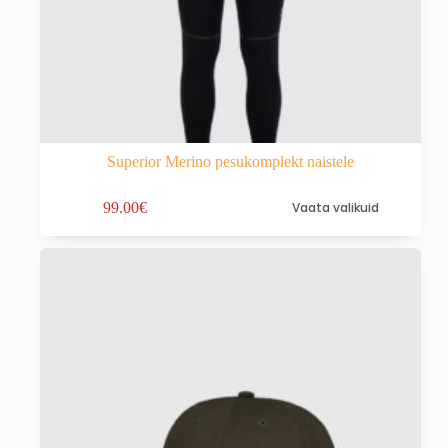
Superior Merino pesukomplekt naistele
Sellel
99.00
€
Vaata valikuid
tootel
on
mitu
varianti.
Valikuid
saab
teha
tootelehel.