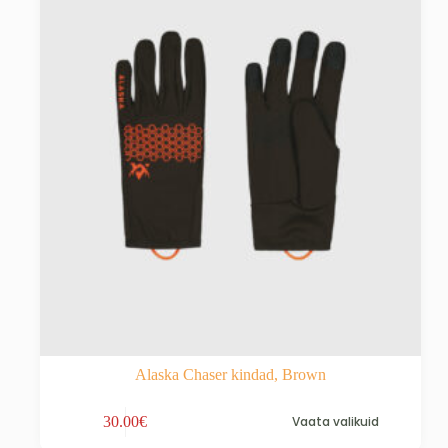
Alaska Chaser kindad, Brown
Sellel
30.00
€
Vaata valikuid
tootel
on