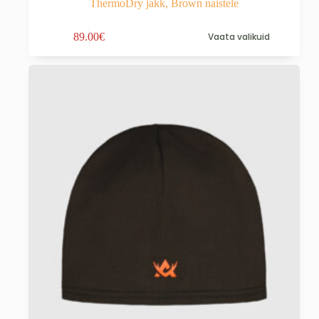
ThermoDry jakk, Brown naistele
Sellel
89.00
€
Vaata valikuid
tootel
on
mitu
varianti.
Valikuid
saab
teha
tootelehel.