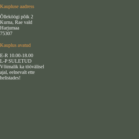
Kaupluse aadress
Õlleköögi põik 2
Kurna, Rae vald
Harjumaa
75307
Kauplus avatud
E-R 10.00-18.00
L-P SULETUD
Võimalik ka töövälisel
ajal, eelnevalt ette
helistades!