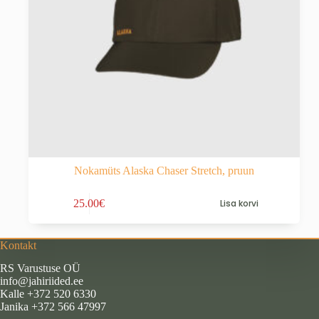
Nokamüts Alaska Chaser Stretch, pruun
25.00
€
Lisa korvi
Kontakt
RS Varustuse OÜ
info@jahiriided.ee
Kalle +372 520 6330
Janika +372 566 47997