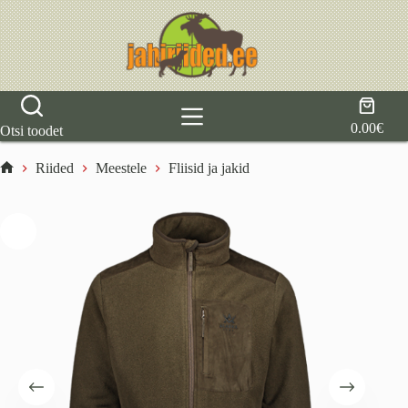
Skip
to
content
Shoppi
cart
0.00
€
Otsi toodet
Riided
Meestele
Fliisid ja jakid
Home