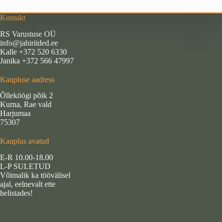
Kontakt
RS Varustuse OÜ
info@jahiriided.ee
Kalle +372 520 6330
Janika +372 566 47997
Kaupluse aadress
Õlleköögi põik 2
Kurna, Rae vald
Harjumaa
75307
Kauplus avatud
E-R 10.00-18.00
L-P SULETUD
Võimalik ka töövälisel
ajal, eelnevalt ette
helistades!