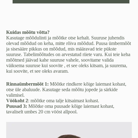
Kuidas mõõtu võtta?
Kasutage mõõdulinti ja mõõtke otse kehalt. Suuruse juhendis
olevad mõõdud on keha, mitte rõiva mõõdud. Puusa ümbermõõt
ja sisesääre pikkus on mõõdud, mis määravad teie pükste
suuruse. Tabelimõõtudes on arvestatud riiete varu. Kui teie keha
mõõtmed jäävad kahe suuruse vahele, soovitame valida
väiksema suuruse kui soovite , et see oleks kitsam, ja suurema,
kui soovite, et see oleks avaram.
Rinnaümbermõõt 1:
Mõõtke rindkere kõige laiemast kohast,
otse üle abaluude. Kasutage seda mõõtu jopede ja särkide
valimisel.
Vöökoht 2
: mõõtke oma talje kitsaimast kohast.
Puusad 3:
Mõõtke oma puusade kõige laiemast kohast,
tavaliselt umbes 20 cm vööst allpool.