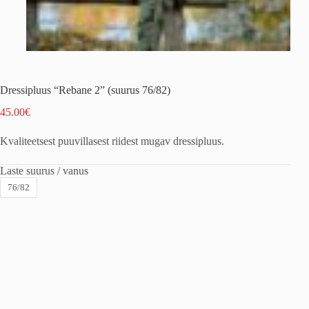
Dressipluus “Rebane 2” (suurus 76/82)
45.00
€
Kvaliteetsest puuvillasest riidest mugav dressipluus.
Laste suurus / vanus
76/82