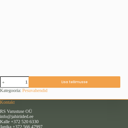
Holmencol
Lisa tellimusse
Textile
Wash,
Kategooria:
Pesuvahendid
500
ml
Kontakt
kogus
RS Varustuse OÜ
info@jahiriided.ee
Kalle +372 520 6330
Janika +372 566 47997