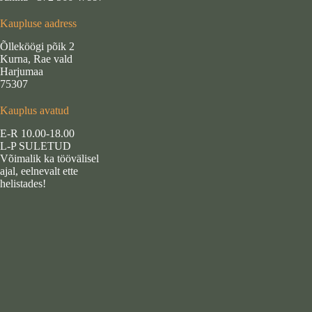
Kaupluse aadress
Õlleköögi põik 2
Kurna, Rae vald
Harjumaa
75307
Kauplus avatud
E-R 10.00-18.00
L-P SULETUD
Võimalik ka töövälisel
ajal, eelnevalt ette
helistades!