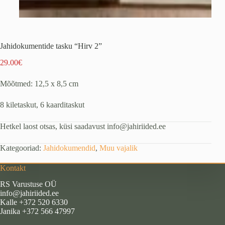
Jahidokumentide tasku “Hirv 2”
29.00
€
Mõõtmed: 12,5 x 8,5 cm
8 kiletaskut, 6 kaarditaskut
Hetkel laost otsas, küsi saadavust info@jahiriided.ee
Kategooriad:
Jahidokumendid
,
Muu vajalik
Kontakt
RS Varustuse OÜ
info@jahiriided.ee
Kalle +372 520 6330
Janika +372 566 47997