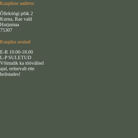
Kaupluse aadress
Õlleköögi põik 2
Kurna, Rae vald
Harjumaa
75307
Kauplus avatud
E-R 10.00-18.00
L-P SULETUD
Võimalik ka töövälisel
ajal, eelnevalt ette
helistades!