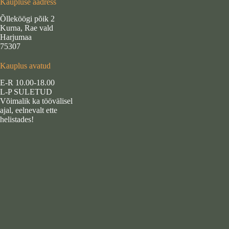
Kaupluse aadress
Õlleköögi põik 2
Kurna, Rae vald
Harjumaa
75307
Kauplus avatud
E-R 10.00-18.00
L-P SULETUD
Võimalik ka töövälisel
ajal, eelnevalt ette
helistades!