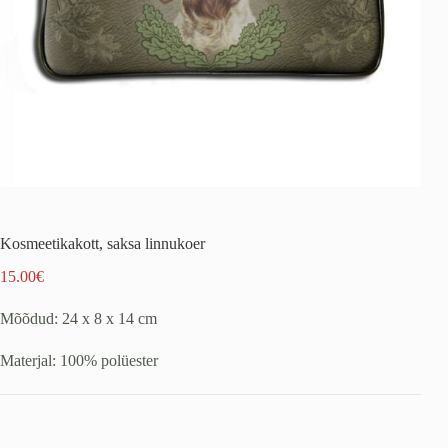
Kosmeetikakott, saksa linnukoer
15.00
€
Mõõdud: 24 x 8 x 14 cm
Materjal: 100% polüester