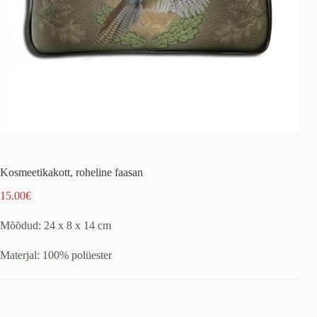
Kosmeetikakott, roheline faasan
15.00
€
Mõõdud: 24 x 8 x 14 cm
Materjal: 100% polüester