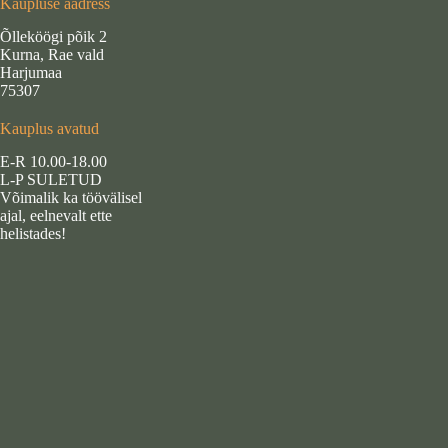
Kaupluse aadress
Õlleköögi põik 2
Kurna, Rae vald
Harjumaa
75307
Kauplus avatud
E-R 10.00-18.00
L-P SULETUD
Võimalik ka töövälisel
ajal, eelnevalt ette
helistades!