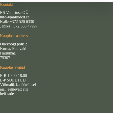
WM02
Kontakt
kogus
RS Varustuse OÜ
info@jahiriided.ee
Kalle +372 520 6330
Janika +372 566 47997
Kaupluse aadress
Õlleköögi põik 2
Kurna, Rae vald
Harjumaa
75307
Kauplus avatud
E-R 10.00-18.00
L-P SULETUD
Võimalik ka töövälisel
ajal, eelnevalt ette
helistades!