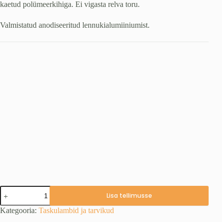
kaetud polümeerkihiga. Ei vigasta relva toru.
Valmistatud anodiseeritud lennukialumiiniumist.
Lambi
Lisa tellimusse
magnetkinnitus
Olight
Kategooria:
Taskulambid ja tarvikud
X-