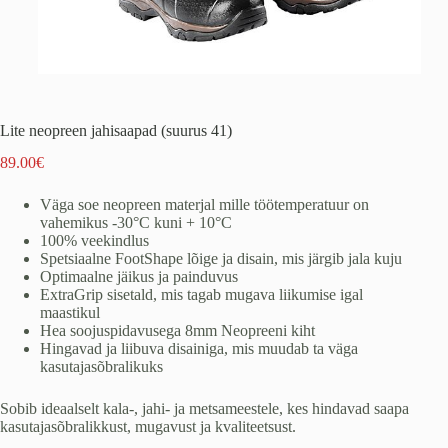
Lite neopreen jahisaapad (suurus 41)
89.00
€
Väga soe neopreen materjal mille töötemperatuur on
vahemikus -30°C kuni + 10°C
100% veekindlus
Spetsiaalne FootShape lõige ja disain, mis järgib jala kuju
Optimaalne jäikus ja painduvus
ExtraGrip sisetald, mis tagab mugava liikumise igal
maastikul
Hea soojuspidavusega 8mm Neopreeni kiht
Hingavad ja liibuva disainiga, mis muudab ta väga
kasutajasõbralikuks
Sobib ideaalselt kala-, jahi- ja metsameestele, kes hindavad saapa
kasutajasõbralikkust, mugavust ja kvaliteetsust.