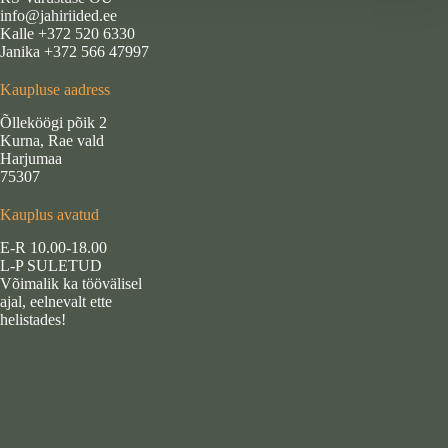
info@jahiriided.ee
Kalle +372 520 6330
Janika +372 566 47997
Kaupluse aadress
Õlleköögi põik 2
Kurna, Rae vald
Harjumaa
75307
Kauplus avatud
E-R 10.00-18.00
L-P SULETUD
Võimalik ka töövälisel
ajal, eelnevalt ette
helistades!