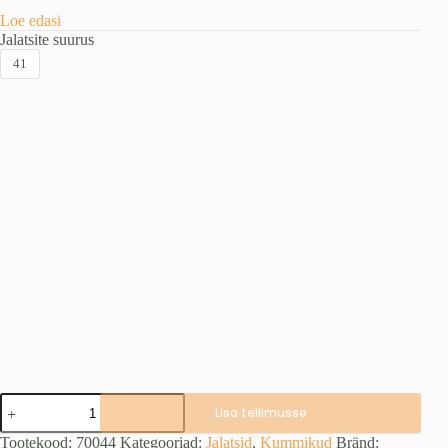
Loe edasi
Jalatsite suurus
41
Lite
Lisa tellimusse
neopreen
jahisaapad
Tootekood:
70044
Kategooriad:
Jalatsid
,
Kummikud
Bränd: