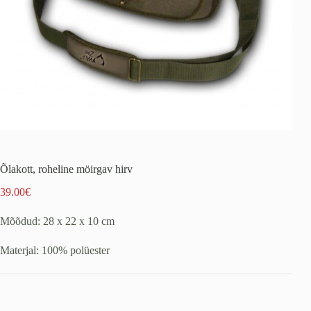
Õlakott, roheline möirgav hirv
39.00
€
Mõõdud: 28 x 22 x 10 cm
Materjal: 100% polüester