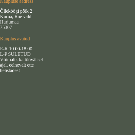
Kaupluse aadress
Õlleköögi põik 2
Kurna, Rae vald
Harjumaa
75307
Kauplus avatud
E-R 10.00-18.00
L-P SULETUD
Võimalik ka töövälisel
ajal, eelnevalt ette
helistades!