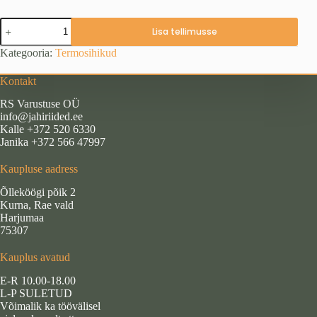
PARD
Lisa tellimusse
Pantera
Q
Kategooria:
Termosihikud
kogus
Kontakt
RS Varustuse OÜ
info@jahiriided.ee
Kalle +372 520 6330
Janika +372 566 47997
Kaupluse aadress
Õlleköögi põik 2
Kurna, Rae vald
Harjumaa
75307
Kauplus avatud
E-R 10.00-18.00
L-P SULETUD
Võimalik ka töövälisel