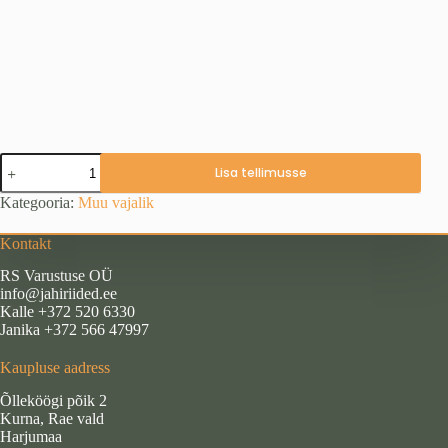
Peibutuskuju,
Lisa tellimusse
part
4
Kategooria:
Muu vajalik
kogus
Kontakt
RS Varustuse OÜ
info@jahiriided.ee
Kalle +372 520 6330
Janika +372 566 47997
Kaupluse aadress
Õlleköögi põik 2
Kurna, Rae vald
Harjumaa