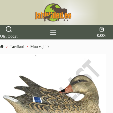
Skip
to
content
Shoppi
cart
0.00
€
Otsi toodet
Tarvikud
Muu vajalik
Home