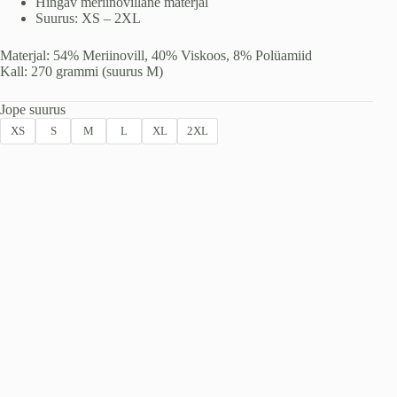
Hingav meriinovillane materjal
Suurus: XS – 2XL
Materjal: 54% Meriinovill, 40% Viskoos, 8% Polüamiid
Kall: 270 grammi (suurus M)
Jope suurus
XS
S
M
L
XL
2XL