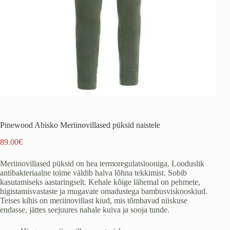
Pinewood Abisko Meriinovillased püksid naistele
89.00
€
Meriinovillased püksid on hea termoregulatsiooniga. Looduslik
antibakteriaalne toime väldib halva lõhna tekkimist. Sobib
kasutamiseks aastaringselt. Kehale kõige lähemal on pehmete,
higistamisvastaste ja mugavate omadustega bambusviskooskiud.
Teises kihis on meriinovillast kiud, mis tõmbavad niiskuse
endasse, jättes seejuures nahale kuiva ja sooja tunde.