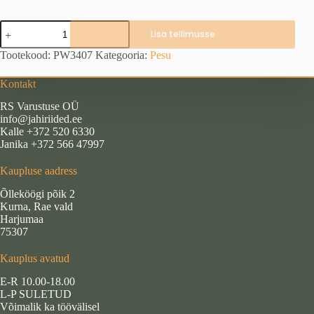
Pinewood
Lisa tellimusse
Abisko
Meriinovillased
Tootekood:
PW3407
Kategooria:
Pesu
püksid
naistele
Kontakt
kogus
RS Varustuse OÜ
info@jahiriided.ee
Kalle +372 520 6330
Janika +372 566 47997
Kaupluse aadress
Õlleköögi põik 2
Kurna, Rae vald
Harjumaa
75307
Kauplus avatud
E-R 10.00-18.00
L-P SULETUD
Võimalik ka töövälisel