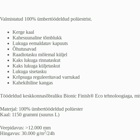
Valmistatud 100% ümbertöödeldud polüestrist.
Kerge kaal
Kahesuunaline tõmblukk
Lukuga eemaldatav kapuuts
Õhutusavad
Raadiotasku mõlemal küljel
Kaks lukuga rinnataskut
Kaks lukuga küljetaskut
Lukuga sisetasku
Krõpsuga reguleeritavad varrukad
Kahekihiline kangas
Töödeldud keskkonnasõbraliku Bionic Finish® Eco tehnoloogiaga, mis 
Materjal: 100% ümbertöödeldud polüester
Kaal: 1150 grammi (suurus L)
Veepidavus: >12.000 mm
2
Hingavus: 30.000 g/m
/24h