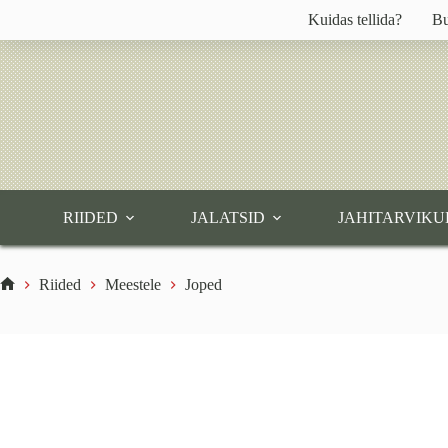
Skip
Kuidas tellida?
Bu
to
content
RIIDED
JALATSID
JAHITARVIKU
Riided
Meestele
Joped
Home