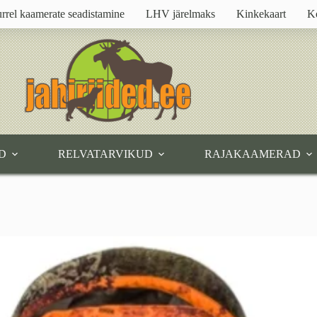
rrel kaamerate seadistamine
LHV järelmaks
Kinkekaart
K
D
RELVATARVIKUD
RAJAKAAMERAD