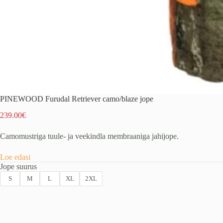
PINEWOOD Furudal Retriever camo/blaze jope
239.00
€
Camomustriga tuule- ja veekindla membraaniga jahijope.
Loe edasi
Jope suurus
S
M
L
XL
2XL