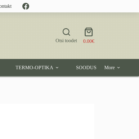
ontakt
Shopping
cart
Otsi toodet
0.00
€
TERMO-OPTIKA
SOODUS
More