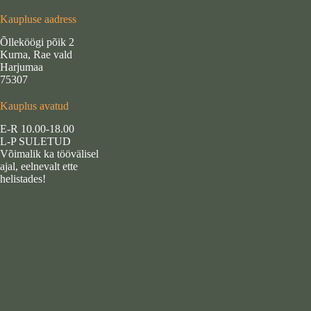
Kaupluse aadress
Õlleköögi põik 2
Kurna, Rae vald
Harjumaa
75307
Kauplus avatud
E-R 10.00-18.00
L-P SULETUD
Võimalik ka töövälisel
ajal, eelnevalt ette
helistades!