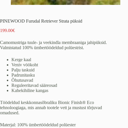
PINEWOOD Furudal Retriever Strata püksid
199.00
€
Camomustriga tuule- ja veekindla membraaniga jahipüksid.
Valmistatud 100% ümbertöödeldud polüestrist.
Kerge kaal
Veniv vöökoht
Palju taskuid
Padrunitasku
Õhutusavad
Reguleeritavad sääreosad
Kahekihiline kangas
Töödeldud keskkonnasõbraliku Bionic Finish® Eco
tehnoloogiaga, mis annab tootele vett ja mustust tõrjuvad
omadused.
Materjal: 100% ümbertöödeldud polüester