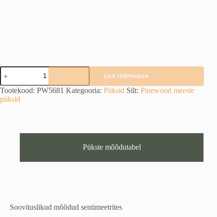
PINEWOOD
Lisa tellimusse
Furudal
Retriever
Tootekood:
PW5681
Kategooria:
Püksid
Silt:
Pinewood meeste
Strata
püksid
püksid
kogus
Pükste mõõdutabel
Soovituslikud mõõdud sentimeetrites