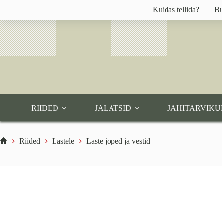
Skip
Kuidas tellida?
Bu
to
content
RIIDED
JALATSID
JAHITARVIKU
Riided
Lastele
Laste joped ja vestid
Home