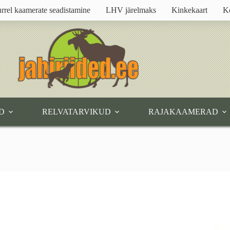
rrel kaamerate seadistamine
LHV järelmaks
Kinkekaart
K
D
RELVATARVIKUD
RAJAKAAMERAD