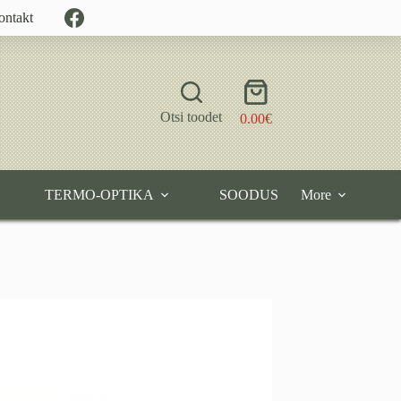
ontakt
Shopping
cart
Otsi toodet
0.00
€
TERMO-OPTIKA
SOODUS
More