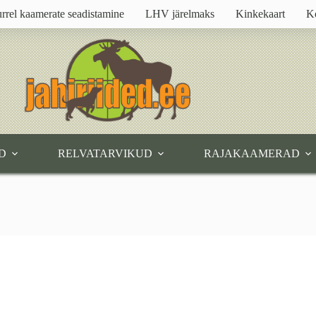
rrel kaamerate seadistamine
LHV järelmaks
Kinkekaart
K
D
RELVATARVIKUD
RAJAKAAMERAD