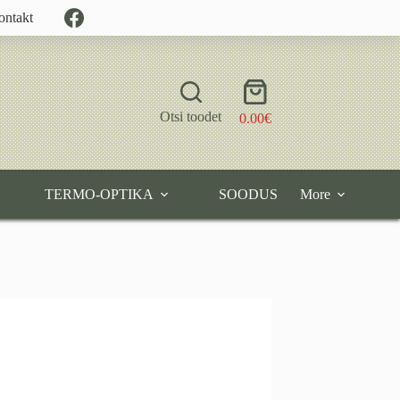
ontakt
Shopping
cart
Otsi toodet
0.00
€
TERMO-OPTIKA
SOODUS
More