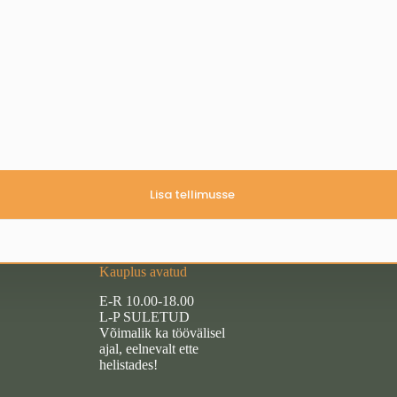
Lisa tellimusse
Kauplus avatud
E-R 10.00-18.00
L-P SULETUD
Võimalik ka töövälisel
ajal, eelnevalt ette
helistades!