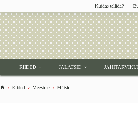
Skip
Kuidas tellida?
Bu
to
content
RIIDED
JALATSID
JAHITARVIKU
Riided
Meestele
Mütsid
Home