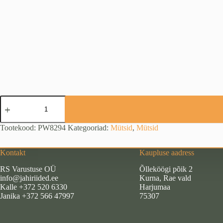
Pinewood
nokamüts,
Camo
Strata/Brown
Tootekood:
PW8294
Kategooriad:
Mütsid
,
Mütsid
kogus
Kontakt
Kaupluse aadress
RS Varustuse OÜ
Õlleköögi põik 2
info@jahiriided.ee
Kurna, Rae vald
Kalle +372 520 6330
Harjumaa
Janika +372 566 47997
75307