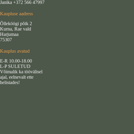
Janika +372 566 47997
Kaupluse aadress
Õlleköögi põik 2
Kurna, Rae vald
Harjumaa
75307
Kauplus avatud
E-R 10.00-18.00
L-P SULETUD
Võimalik ka töövälisel
ajal, eelnevalt ette
helistades!