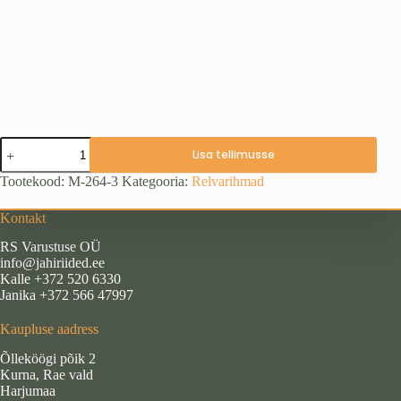
Püssirihm
Lisa tellimusse
WZ,
camo
Tootekood:
M-264-3
Kategooria:
Relvarihmad
hirv
98
Kontakt
cm
kogus
RS Varustuse OÜ
info@jahiriided.ee
Kalle +372 520 6330
Janika +372 566 47997
Kaupluse aadress
Õlleköögi põik 2
Kurna, Rae vald
Harjumaa