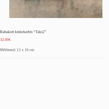
Rahakott kinkekarbis “Taks2”
32.00
€
Mõõtmed: 12 x 10 cm