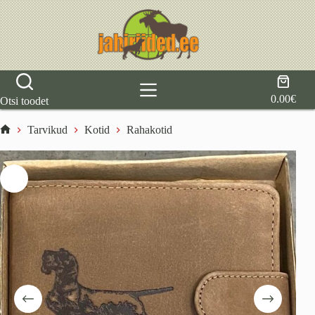
Skip
to
content
Shoppi
cart
0.00
€
Otsi toodet
Tarvikud
Kotid
Rahakotid
Home