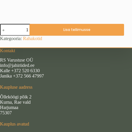
Rahakott
Lisa tellimusse
kinkekarbis
"Taks2"
Kategooria:
Rahakotid
kogus
Kontakt
RS Varustuse OÜ
info@jahiriided.ee
Kalle +372 520 6330
Janika +372 566 47997
Kaupluse aadress
Õlleköögi põik 2
Kurna, Rae vald
Harjumaa
75307
Kauplus avatud