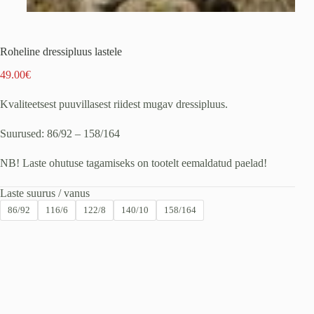
Roheline dressipluus lastele
49.00
€
Kvaliteetsest puuvillasest riidest mugav dressipluus.
Suurused: 86/92 – 158/164
NB! Laste ohutuse tagamiseks on tootelt eemaldatud paelad!
Laste suurus / vanus
86/92
116/6
122/8
140/10
158/164