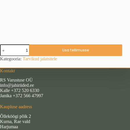
Säärised,
Lisa tellimusse
kõrremuster
kogus
Kategooria:
Tarvikud jalatsitele
Kontakt
RS Varustuse OÜ
info@jahiriided.ee
Kalle +372 520 6330
Janika +372 566 47997
Kaupluse aadress
Õlleköögi põik 2
Kurna, Rae vald
Harjumaa