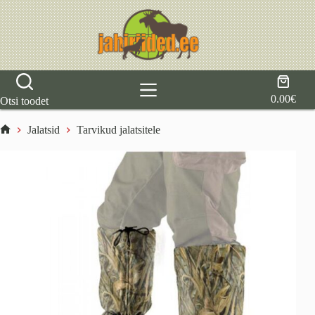
Skip
to
content
Shoppi
cart
0.00
€
Otsi toodet
Jalatsid
Tarvikud jalatsitele
Home