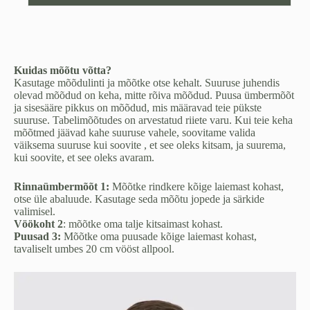
kogus
Kuidas mõõtu võtta?
Kasutage mõõdulinti ja mõõtke otse kehalt. Suuruse juhendis
olevad mõõdud on keha, mitte rõiva mõõdud. Puusa ümbermõõt
ja sisesääre pikkus on mõõdud, mis määravad teie pükste
suuruse. Tabelimõõtudes on arvestatud riiete varu. Kui teie keha
mõõtmed jäävad kahe suuruse vahele, soovitame valida
väiksema suuruse kui soovite , et see oleks kitsam, ja suurema,
kui soovite, et see oleks avaram.
Rinnaümbermõõt 1:
Mõõtke rindkere kõige laiemast kohast,
otse üle abaluude. Kasutage seda mõõtu jopede ja särkide
valimisel.
Vöökoht 2
: mõõtke oma talje kitsaimast kohast.
Puusad 3:
Mõõtke oma puusade kõige laiemast kohast,
tavaliselt umbes 20 cm vööst allpool.