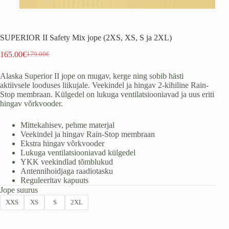
SUPERIOR II Safety Mix jope (2XS, XS, S ja 2XL)
165.00
€
179.00
€
Algne
Praegune
hind
hind
Alaska Superior II jope on mugav, kerge ning sobib hästi
oli:
on:
aktiivsele looduses liikujale. Veekindel ja hingav 2-kihiline Rain-
179.00€.
165.00€.
Stop membraan. Külgedel on lukuga ventilatsiooniavad ja uus eriti
hingav võrkvooder.
Mittekahisev, pehme materjal
Veekindel ja hingav Rain-Stop membraan
Ekstra hingav võrkvooder
Lukuga ventilatsiooniavad külgedel
YKK veekindlad tõmblukud
Antennihoidjaga raadiotasku
Reguleeritav kapuuts
Jope suurus
XXS
XS
S
2XL