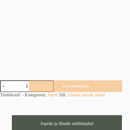
SUPERIOR
Lisa tellimusse
II
Safety
Tootekood:
-
Kategooria:
Joped
Silt:
Alaska meeste joped
Mix
jope
(2XS,
XS,
S
ja
Jopede ja fliiside mõõdutabel
2XL)