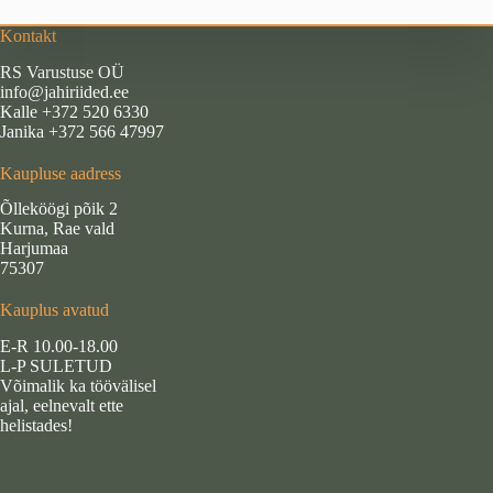
Kontakt
RS Varustuse OÜ
info@jahiriided.ee
Kalle +372 520 6330
Janika +372 566 47997
Kaupluse aadress
Õlleköögi põik 2
Kurna, Rae vald
Harjumaa
75307
Kauplus avatud
E-R 10.00-18.00
L-P SULETUD
Võimalik ka töövälisel
ajal, eelnevalt ette
helistades!