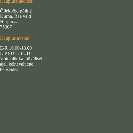
Kaupluse aadress
Õlleköögi põik 2
Kurna, Rae vald
Harjumaa
75307
Kauplus avatud
E-R 10.00-18.00
L-P SULETUD
Võimalik ka töövälisel
ajal, eelnevalt ette
helistades!