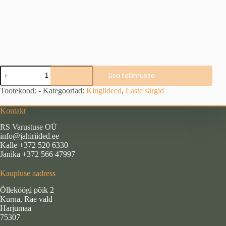
T-
Lisa tellimusse
särk
"Metskits"
Tootekood:
-
Kategooriad:
Kingiideed
,
Laste särgid
kogus
Kontakt
RS Varustuse OÜ
info@jahiriided.ee
Kalle +372 520 6330
Janika +372 566 47997
Kaupluse aadress
Õlleköögi põik 2
Kurna, Rae vald
Harjumaa
75307