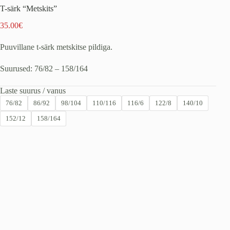
T-särk “Metskits”
35.00
€
Puuvillane t-särk metskitse pildiga.
Suurused: 76/82 – 158/164
Laste suurus / vanus
76/82
86/92
98/104
110/116
116/6
122/8
140/10
152/12
158/164