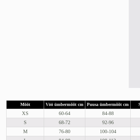
Mõõt
Vöö ümbermõõt cm
Puusa ümbermõõt cm
XS
60-64
84-88
S
68-72
92-96
M
76-80
100-104