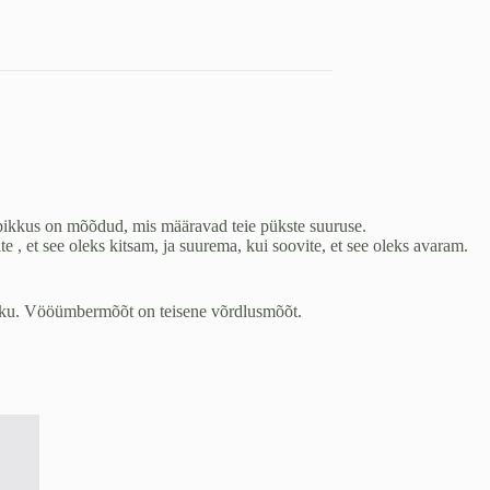
pikkus on mõõdud, mis määravad teie pükste suuruse.
, et see oleks kitsam, ja suurema, kui soovite, et see oleks avaram.
liku. Vööümbermõõt on teisene võrdlusmõõt.