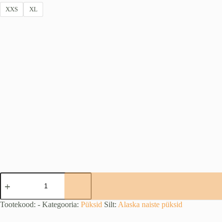
XXS
XL
Trekking
Lite
PRO
püksid
Tootekood:
-
Kategooria:
Püksid
Silt:
Alaska naiste püksid
naistele
(oranž/must)