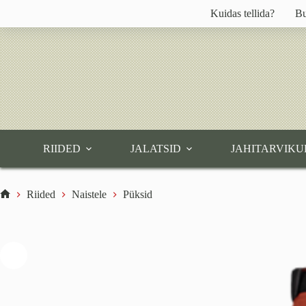
Skip
Kuidas tellida?
Bu
to
content
RIIDED
JALATSID
JAHITARVIKU
Riided
Naistele
Püksid
Home