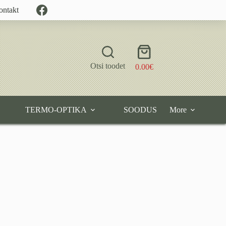
ontakt
Shopping
cart
Otsi toodet
0.00
€
TERMO-OPTIKA
SOODUS
More