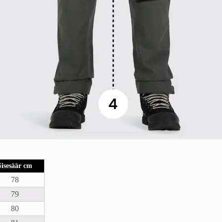
Sisesäär cm
78
79
80