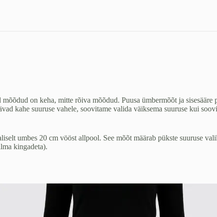
ad mõõdud on keha, mitte rõiva mõõdud. Puusa ümbermõõt ja sisesääre 
vad kahe suuruse vahele, soovitame valida väiksema suuruse kui soovite 
liselt umbes 20 cm vööst allpool. See mõõt määrab pükste suuruse va
ilma kingadeta).