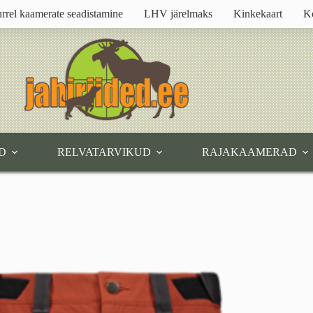
rrel kaamerate seadistamine
LHV järelmaks
Kinkekaart
K
D
RELVATARVIKUD
RAJAKAAMERAD