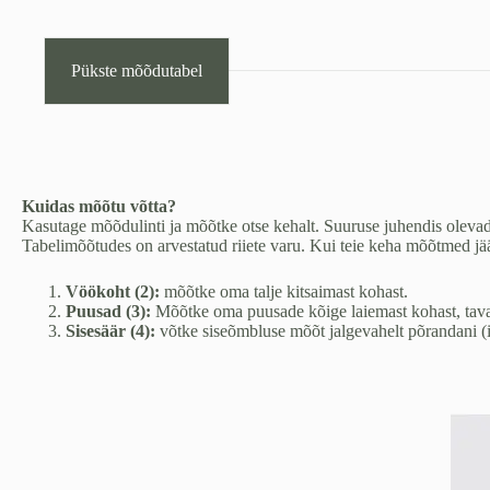
-
suurused:
2XS
ja
Pükste mõõdutabel
XL
kogus
Kuidas mõõtu võtta?
Kasutage mõõdulinti ja mõõtke otse kehalt. Suuruse juhendis olev
Tabelimõõtudes on arvestatud riiete varu. Kui teie keha mõõtmed jää
Vöökoht (2):
mõõtke oma talje kitsaimast kohast.
Puusad (3):
Mõõtke oma puusade kõige laiemast kohast, tava
Sisesäär (4):
võtke siseõmbluse mõõt jalgevahelt põrandani (