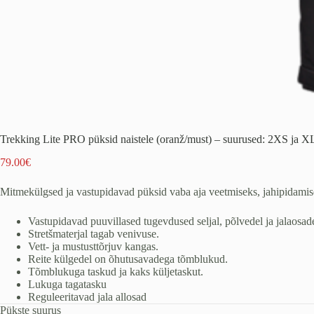
Trekking Lite PRO püksid naistele (oranž/must) – suurused: 2XS ja X
79.00
€
Mitmekülgsed ja vastupidavad püksid vaba aja veetmiseks, jahipidamis
Vastupidavad puuvillased tugevdused seljal, põlvedel ja jalaosade
Stretšmaterjal tagab venivuse.
Vett- ja mustusttõrjuv kangas.
Reite külgedel on õhutusavadega tõmblukud.
Tõmblukuga taskud ja kaks küljetaskut.
Lukuga tagatasku
Reguleeritavad jala allosad
Pükste suurus