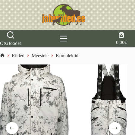
Skip
to
content
Shoppi
cart
0.00
€
Otsi toodet
Riided
Meestele
Komplektid
Home