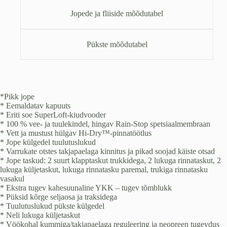
Jopede ja fliiside mõõdutabel
Pükste mõõdutabel
*Pikk jope
* Eemaldatav kapuuts
* Eriti soe SuperLoft-kiudvooder
* 100 % vee- ja tuulekindel, hingav Rain-Stop spetsiaalmembraan
* Vett ja mustust hülgav Hi-Dry™-pinnatöötlus
* Jope külgedel tuulutuslukud
* Varrukate otstes takjapaelaga kinnitus ja pikad soojad käiste otsad
* Jope taskud: 2 suurt klapptaskut trukkidega, 2 lukuga rinnataskut, 2
lukuga küljetaskut, lukuga rinnatasku paremal, trukiga rinnatasku
vasakul
* Ekstra tugev kahesuunaline YKK – tugev tõmblukk
* Püksid kõrge seljaosa ja traksidega
* Tuulutuslukud pükste külgedel
* Neli lukuga küljetaskut
* Vöökohal kummiga/takjapaelaga reguleering ja neopreen tugevdus