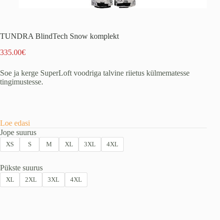
TUNDRA BlindTech Snow komplekt
335.00
€
Soe ja kerge SuperLoft voodriga talvine riietus külmematesse
tingimustesse.
Loe edasi
Jope suurus
XS
S
M
XL
3XL
4XL
Pükste suurus
XL
2XL
3XL
4XL