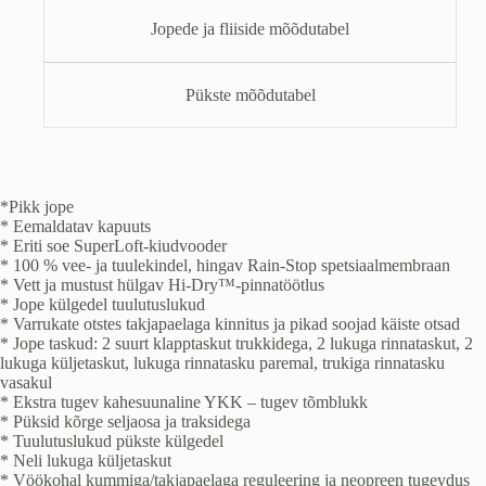
Jopede ja fliiside mõõdutabel
Pükste mõõdutabel
*Pikk jope
* Eemaldatav kapuuts
* Eriti soe SuperLoft-kiudvooder
* 100 % vee- ja tuulekindel, hingav Rain-Stop spetsiaalmembraan
* Vett ja mustust hülgav Hi-Dry™-pinnatöötlus
* Jope külgedel tuulutuslukud
* Varrukate otstes takjapaelaga kinnitus ja pikad soojad käiste otsad
* Jope taskud: 2 suurt klapptaskut trukkidega, 2 lukuga rinnataskut, 2
lukuga küljetaskut, lukuga rinnatasku paremal, trukiga rinnatasku
vasakul
* Ekstra tugev kahesuunaline YKK – tugev tõmblukk
* Püksid kõrge seljaosa ja traksidega
* Tuulutuslukud pükste külgedel
* Neli lukuga küljetaskut
* Vöökohal kummiga/takjapaelaga reguleering ja neopreen tugevdus