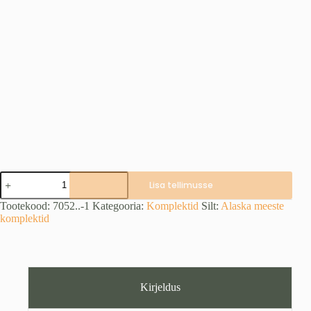
TUNDRA
Lisa tellimusse
talvine
BlindTech
Tootekood:
7052..-1
Kategooria:
Komplektid
Silt:
Alaska meeste
Forest
komplektid
komplekt,
2025
kogus
Kirjeldus