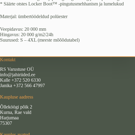
* Säärte otstes Locker Boot™ -pingutusmehhanism ja lumelukud
Materjal: ümbertöödeldud polüester
Veepidavus: 20 000 mm
Hingavus: 20 000 g/m2/24h
Suurused: S – 4XL (meeste mõõõdutabel)
Kontakt
RS Varustuse OÜ
info@jahiriided.ee
Kalle +372 520 6330
Janika +372 566 47997
Kaupluse aadress
Õlleköögi põik 2
Kurna, Rae vald
Harjumaa
75307
Kauplus avatud