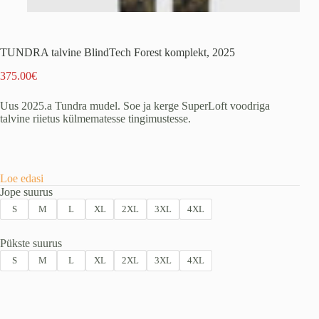
TUNDRA talvine BlindTech Forest komplekt, 2025
375.00
€
Uus 2025.a Tundra mudel. Soe ja kerge SuperLoft voodriga
talvine riietus külmematesse tingimustesse.
Loe edasi
Jope suurus
S
M
L
XL
2XL
3XL
4XL
Pükste suurus
S
M
L
XL
2XL
3XL
4XL