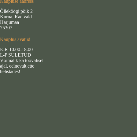
Kaupluse aadress
Õlleköögi põik 2
Kurna, Rae vald
Harjumaa
75307
Kauplus avatud
E-R 10.00-18.00
L-P SULETUD
Võimalik ka töövälisel
ajal, eelnevalt ette
helistades!