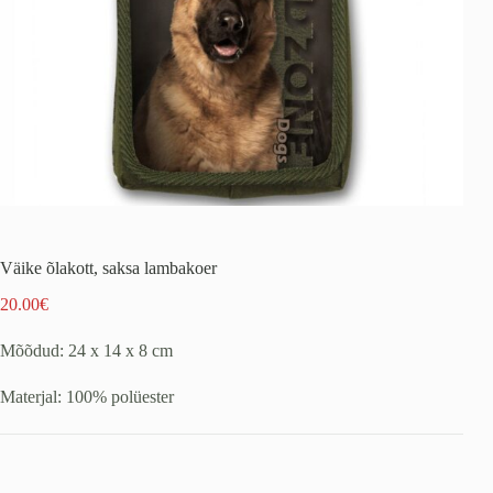
Väike õlakott, saksa lambakoer
20.00
€
Mõõdud: 24 x 14 x 8 cm
Materjal: 100% polüester