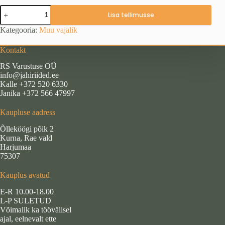
Väljavedamisnöör
Lisa tellimusse
Solognac
kogus
Kategooria:
Muu vajalik
Kontakt
RS Varustuse OÜ
info@jahiriided.ee
Kalle +372 520 6330
Janika +372 566 47997
Kaupluse aadress
Õlleköögi põik 2
Kurna, Rae vald
Harjumaa
75307
Kauplus avatud
E-R 10.00-18.00
L-P SULETUD
Võimalik ka töövälisel
ajal, eelnevalt ette