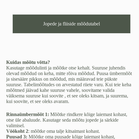
(XS)
kogus
Jopede ja fliiside mõõdutabel
Kuidas mõõtu võtta?
Kasutage mõõdulinti ja mõõtke otse kehalt. Suuruse juhendis
olevad mõõdud on keha, mitte rõiva mõõdud. Puusa ümbermõõt
ja sisesääre pikkus on mõõdud, mis määravad teie pükste
suuruse. Tabelimõõtudes on arvestatud riiete varu. Kui teie keha
mõõtmed jäävad kahe suuruse vahele, soovitame valida
väiksema suuruse kui soovite , et see oleks kitsam, ja suurema,
kui soovite, et see oleks avaram.
Rinnaümbermõõt 1:
Mõõtke rindkere kõige laiemast kohast,
otse üle abaluude. Kasutage seda mõõtu jopede ja särkide
valimisel.
Vöökoht 2
: mõõtke oma talje kitsaimast kohast.
Puusad 3:
Mõõtke oma puusade kõige laiemast kohast,