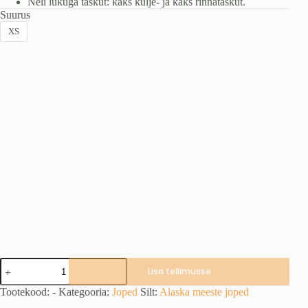
Neli lukuga taskut: kaks külje- ja kaks rinnataskut.
Suurus
XS
VAPOR
Lisa tellimusse
BlindTech
Invisible
Tootekood:
-
Kategooria:
Joped
Silt:
Alaska meeste joped
jope