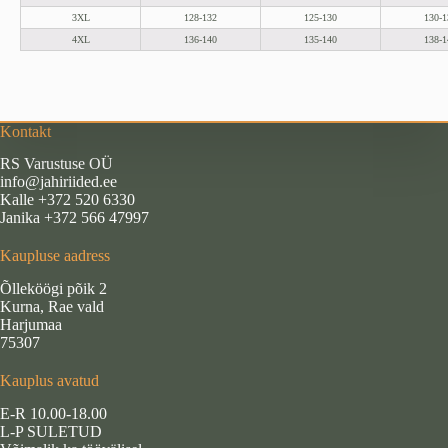
3XL
128-132
125-130
130-1
4XL
136-140
135-140
138-1
Kontakt
RS Varustuse OÜ
info@jahiriided.ee
Kalle +372 520 6330
Janika +372 566 47997
Kaupluse aadress
Õlleköögi põik 2
Kurna, Rae vald
Harjumaa
75307
Kauplus avatud
E-R 10.00-18.00
L-P SULETUD