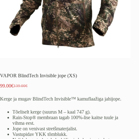
VAPOR BlindTech Invisible jope (XS)
99.00
€
139.00
€
Algne
Praegune
hind
hind
Kerge ja mugav BlindTech Invisible™ kamuflaažiga jahijope.
oli:
on:
139.00€.
99.00€.
Tõeliselt kerge (suurus M – kaal 747 g).
Rain-Stop® membraan tagab 100%-lise kaitse tuule ja
vihma eest.
Jope on venivast stretšmaterjalist.
Vastupidav YKK tõmblukk.