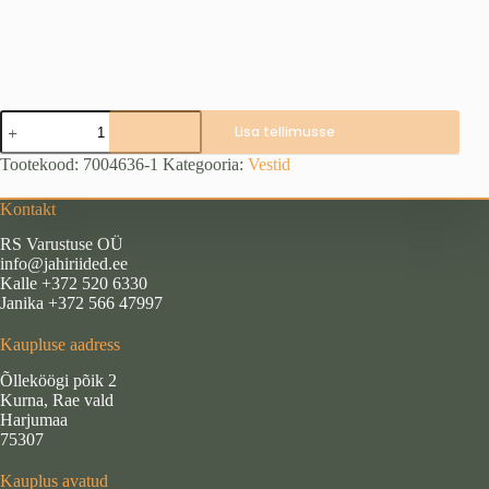
Alaska
Lisa tellimusse
Heat
System
Tootekood:
7004636-1
Kategooria:
Vestid
termovest
(S,
Kontakt
M,
2XL,
RS Varustuse OÜ
3XL)
info@jahiriided.ee
kogus
Kalle +372 520 6330
Janika +372 566 47997
Kaupluse aadress
Õlleköögi põik 2
Kurna, Rae vald
Harjumaa
75307
Kauplus avatud