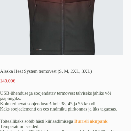
Alaska Heat System termovest (S, M, 2XL, 3XL)
149.00
€
USB-ühendusega soojendatav termovest talviseks jahiks või
jääpüügiks.
Kolm erinevat soojendusrežiimi: 38, 45 ja 55 kraadi.
Kaks soojaelementi on ees rindmiku piirkonnas ja üks tagaosas.
Toiteallikaks sobib hästi kiirlaadimisega
Burreli akupank
Temperatuuri seaded: