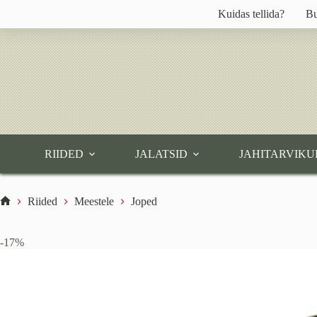
Skip
Kuidas tellida?
Bu
to
content
RIIDED
JALATSID
JAHITARVIKU
Riided
Meestele
Joped
Home
-17%