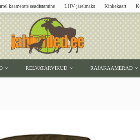
rrel kaamerate seadistamine
LHV järelmaks
Kinkekaart
K
D
RELVATARVIKUD
RAJAKAAMERAD