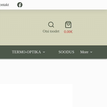
ontakt
Shopping
cart
Otsi toodet
0.00
€
TERMO-OPTIKA
SOODUS
More