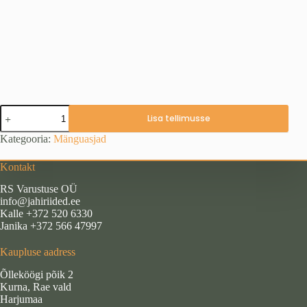
Kaisuloom
Lisa tellimusse
"Kukk"
(35
Kategooria:
Mänguasjad
cm)
kogus
Kontakt
RS Varustuse OÜ
info@jahiriided.ee
Kalle +372 520 6330
Janika +372 566 47997
Kaupluse aadress
Õlleköögi põik 2
Kurna, Rae vald
Harjumaa