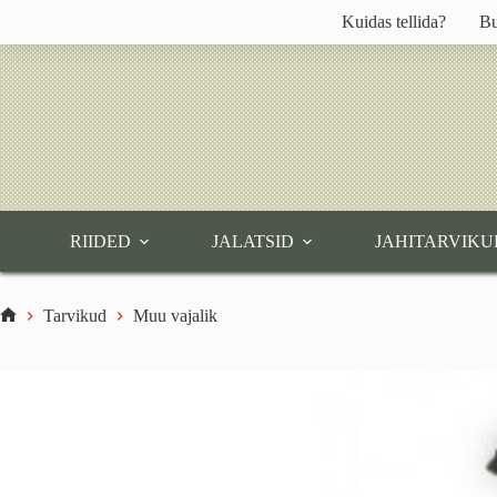
Skip
Kuidas tellida?
Bu
to
content
RIIDED
JALATSID
JAHITARVIKU
Tarvikud
Muu vajalik
Home