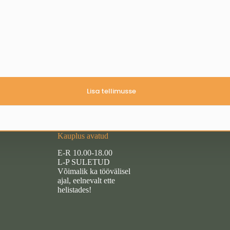
Lisa tellimusse
Kauplus avatud
E-R 10.00-18.00
L-P SULETUD
Võimalik ka töövälisel
ajal, eelnevalt ette
helistades!