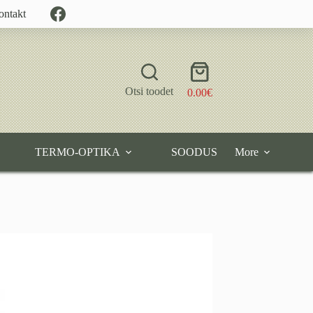
ontakt
Shopping
cart
Otsi toodet
0.00
€
TERMO-OPTIKA
SOODUS
More