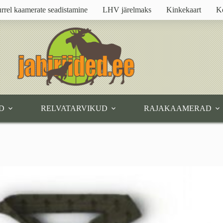
rrel kaamerate seadistamine
LHV järelmaks
Kinkekaart
K
D
RELVATARVIKUD
RAJAKAAMERAD