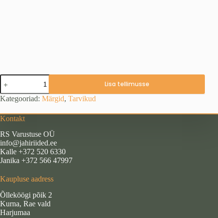
Märk
Lisa tellimusse
"Hirv"
2
Kategooriad:
Märgid
,
Tarvikud
kogus
Kontakt
RS Varustuse OÜ
info@jahiriided.ee
Kalle +372 520 6330
Janika +372 566 47997
Kaupluse aadress
Õlleköögi põik 2
Kurna, Rae vald
Harjumaa