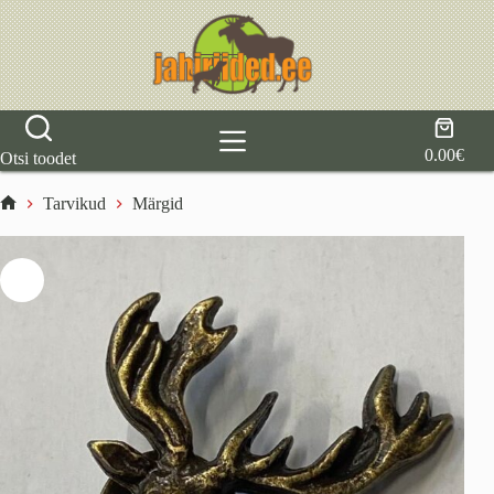
Skip
to
content
Shoppi
cart
0.00
€
Otsi toodet
Tarvikud
Märgid
Home