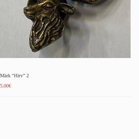
Märk “Hirv” 2
5.00
€