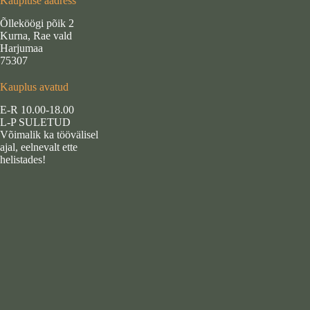
Kaupluse aadress
Õlleköögi põik 2
Kurna, Rae vald
Harjumaa
75307
Kauplus avatud
E-R 10.00-18.00
L-P SULETUD
Võimalik ka töövälisel
ajal, eelnevalt ette
helistades!