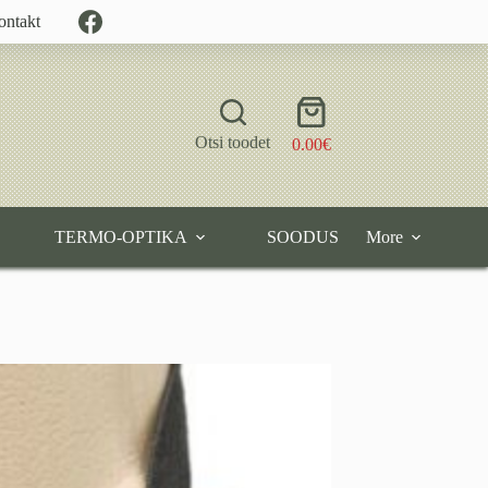
ontakt
Shopping
cart
Otsi toodet
0.00
€
TERMO-OPTIKA
SOODUS
More