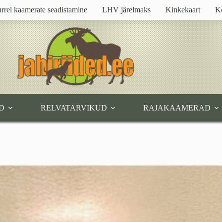
rrel kaamerate seadistamine
LHV järelmaks
Kinkekaart
K
D
RELVATARVIKUD
RAJAKAAMERAD