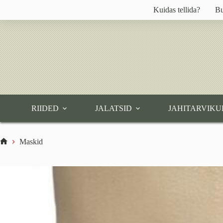
Skip
Kuidas tellida?
Bu
to
content
RIIDED
JALATSID
JAHITARVIKU
Maskid
Home