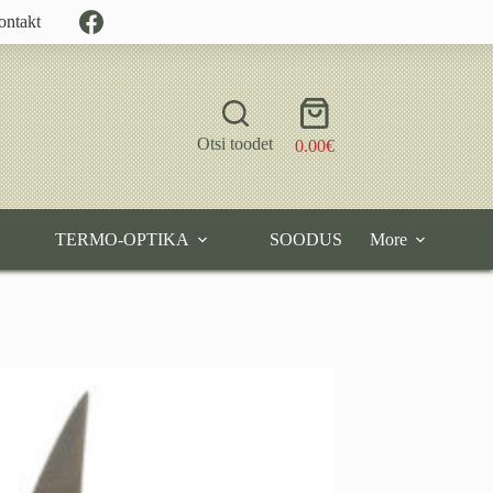
ontakt
Shopping
cart
Otsi toodet
0.00
€
TERMO-OPTIKA
SOODUS
More