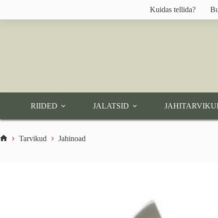
Skip
Kuidas tellida?
Bu
to
content
RIIDED
JALATSID
JAHITARVIKU
Tarvikud
Jahinoad
Home