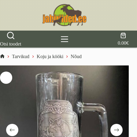
Skip
to
content
Shoppi
cart
0.00
€
Otsi toodet
Tarvikud
Koju ja kööki
Nõud
Home