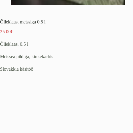
Õlleklaas, metssiga 0,5 l
25.00
€
Õlleklaas, 0,5 l
Metssea pildiga, kinkekarbis
Slovakkia käsitöö