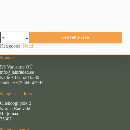
Õlleklaas,
Lisa tellimusse
metssiga
0,5
Kategooria:
Nõud
l
kogus
Kontakt
RS Varustuse OÜ
info@jahiriided.ee
Kalle +372 520 6330
Janika +372 566 47997
Kaupluse aadress
Õlleköögi põik 2
Kurna, Rae vald
Harjumaa
75307
Kauplus avatud