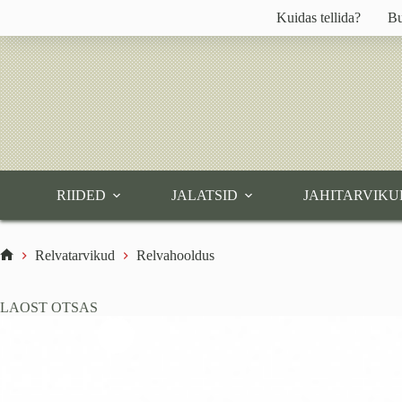
Skip
Kuidas tellida?
Bu
to
content
RIIDED
JALATSID
JAHITARVIKU
Relvatarvikud
Relvahooldus
Home
LAOST OTSAS