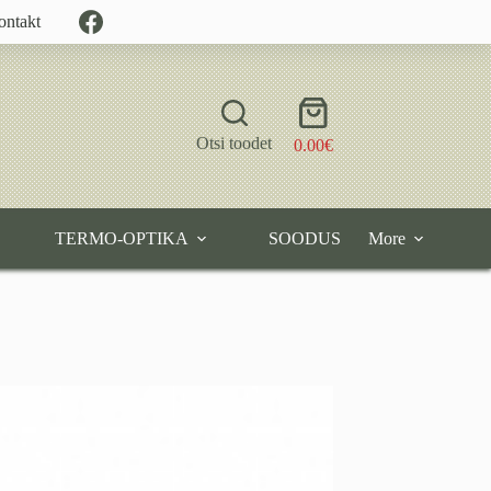
ontakt
Shopping
cart
Otsi toodet
0.00
€
TERMO-OPTIKA
SOODUS
More