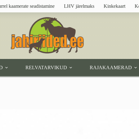
rrel kaamerate seadistamine
LHV järelmaks
Kinkekaart
K
D
RELVATARVIKUD
RAJAKAAMERAD